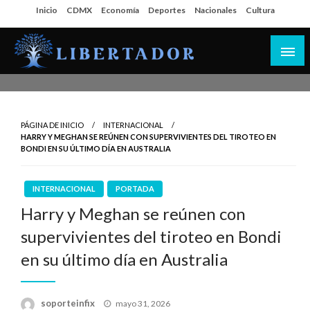
Salta
Inicio
CDMX
Economía
Deportes
Nacionales
Cultura
al
contenido
Libertador MX
PÁGINA DE INICIO
INTERNACIONAL
HARRY Y MEGHAN SE REÚNEN CON SUPERVIVIENTES DEL TIROTEO EN
BONDI EN SU ÚLTIMO DÍA EN AUSTRALIA
INTERNACIONAL
PORTADA
Harry y Meghan se reúnen con
supervivientes del tiroteo en Bondi
en su último día en Australia
Publicado
soporteinfix
mayo 31, 2026