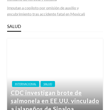
Imputan a copiloto por omisión de auxilio y
encubrimiento tras accidente fatal en Mexicali
SALUD
INTERNACIONAL
SALUD
CDC investigan brote de
salmonela en EE.UU. vinculado
a jalapeños de Sinaloa