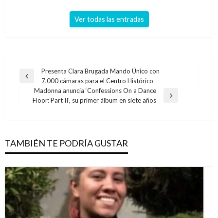
Ver todas las entradas
Navegación
Presenta Clara Brugada Mando Único con
Entrada
7,000 cámaras para el Centro Histórico
de
anterior
Madonna anuncia ‘Confessions On a Dance
entradas
Entrada
Floor: Part II’, su primer álbum en siete años
siguiente
TAMBIÉN TE PODRÍA GUSTAR