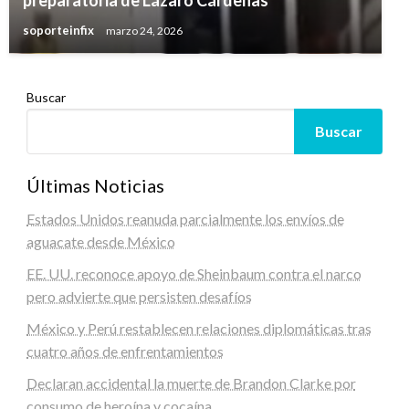
soporteinfix
marzo 24, 2026
Buscar
Buscar
Últimas Noticias
Estados Unidos reanuda parcialmente los envíos de
aguacate desde México
EE. UU. reconoce apoyo de Sheinbaum contra el narco
pero advierte que persisten desafíos
México y Perú restablecen relaciones diplomáticas tras
cuatro años de enfrentamientos
Declaran accidental la muerte de Brandon Clarke por
consumo de heroína y cocaína