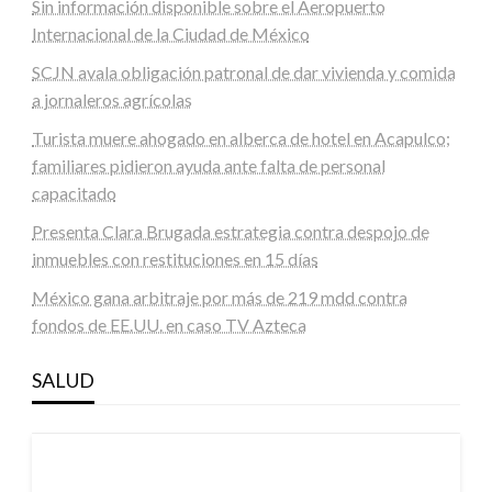
Sin información disponible sobre el Aeropuerto
Internacional de la Ciudad de México
SCJN avala obligación patronal de dar vivienda y comida
a jornaleros agrícolas
Turista muere ahogado en alberca de hotel en Acapulco;
familiares pidieron ayuda ante falta de personal
capacitado
Presenta Clara Brugada estrategia contra despojo de
inmuebles con restituciones en 15 días
México gana arbitraje por más de 219 mdd contra
fondos de EE.UU. en caso TV Azteca
SALUD