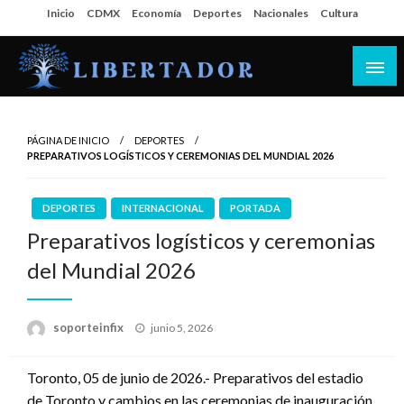
Salta
Inicio
CDMX
Economía
Deportes
Nacionales
Cultura
al
contenido
Libertador MX
PÁGINA DE INICIO
DEPORTES
PREPARATIVOS LOGÍSTICOS Y CEREMONIAS DEL MUNDIAL 2026
DEPORTES
INTERNACIONAL
PORTADA
Preparativos logísticos y ceremonias
del Mundial 2026
Publicado
soporteinfix
junio 5, 2026
en
Toronto, 05 de junio de 2026.- Preparativos del estadio
de Toronto y cambios en las ceremonias de inauguración