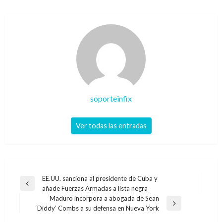
soporteinfix
Ver todas las entradas
Navegación
EE.UU. sanciona al presidente de Cuba y
Entrada
añade Fuerzas Armadas a lista negra
de
anterior
Maduro incorpora a abogada de Sean
entradas
Entrada
‘Diddy’ Combs a su defensa en Nueva York
siguiente