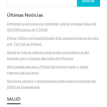
Buscar
Últimas Noticias
Detienen a persona por intentar cobrar cheque falso de
420,000 pesos en CDMX
Perez Hilton es hospitalizado tras autolesionarse en vivo
por TikTok en Miami
Ramírez Marín admite aspiración a presidencia del
Senado pero respeta decisión de Morena
Aficionado encara a Mikel Arriola en vuelo y exige
regreso del ascenso
Sectores obrero y empresarial piden nuevo hospital del
IMSS en Guanajuato
SALUD