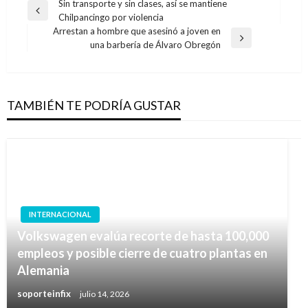
Navegación
Sin transporte y sin clases, así se mantiene
Entrada
Chilpancingo por violencia
de
anterior
Arrestan a hombre que asesinó a joven en
entradas
Entrada
una barbería de Álvaro Obregón
siguiente
TAMBIÉN TE PODRÍA GUSTAR
INTERNACIONAL
Volkswagen evalúa recorte de hasta 100,000
empleos y posible cierre de cuatro plantas en
Alemania
soporteinfix
julio 14, 2026