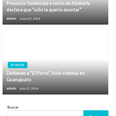
Presunto feminicida y novio de Kimberly
declara que “sólo la quería asustar”
admin
mayo 22, 2024
ESTADOS
Detienen a “El Porro”, líder criminal en
Guanajuato
admin
julio 22, 2024
Buscar