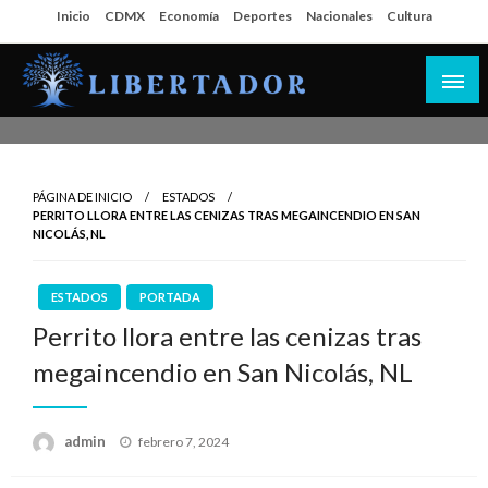
Salta
Inicio
CDMX
Economía
Deportes
Nacionales
Cultura
al
contenido
Libertador MX
PÁGINA DE INICIO
ESTADOS
PERRITO LLORA ENTRE LAS CENIZAS TRAS MEGAINCENDIO EN SAN
NICOLÁS, NL
ESTADOS
PORTADA
Perrito llora entre las cenizas tras
megaincendio en San Nicolás, NL
Publicado
admin
febrero 7, 2024
en