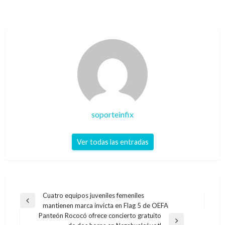
soporteinfix
Ver todas las entradas
Navegación
Cuatro equipos juveniles femeniles
Entrada
mantienen marca invicta en Flag 5 de OEFA
de
anterior
Panteón Rococó ofrece concierto gratuito
entradas
Entrada