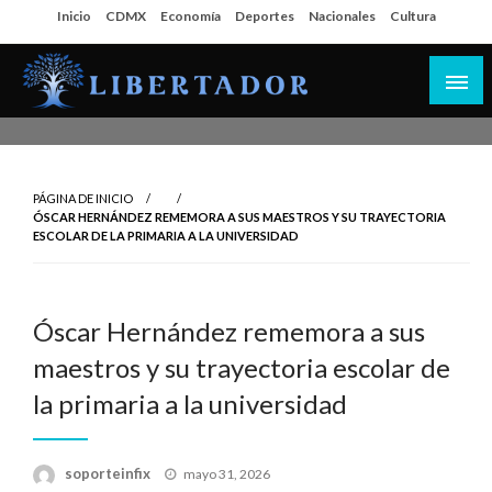
Salta
Inicio
CDMX
Economía
Deportes
Nacionales
Cultura
al
contenido
Libertador MX
PÁGINA DE INICIO
ÓSCAR HERNÁNDEZ REMEMORA A SUS MAESTROS Y SU TRAYECTORIA
ESCOLAR DE LA PRIMARIA A LA UNIVERSIDAD
Óscar Hernández rememora a sus
maestros y su trayectoria escolar de
la primaria a la universidad
Publicado
soporteinfix
mayo 31, 2026