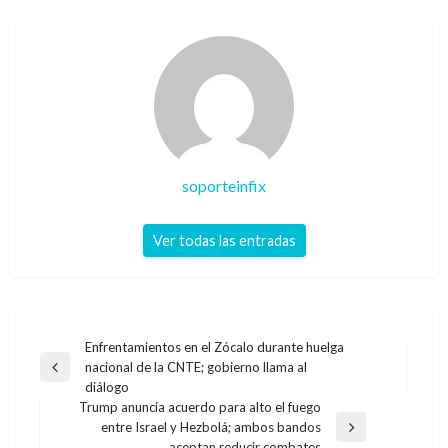
soporteinfix
Ver todas las entradas
Navegación
Enfrentamientos en el Zócalo durante huelga
nacional de la CNTE; gobierno llama al
de
Entrada
diálogo
anterior
entradas
Trump anuncia acuerdo para alto el fuego
entre Israel y Hezbolá; ambos bandos
Entrada
aceptan reducir combates