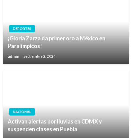
DEPORTES
¡Gloria Zarza da primer oro a México en
Paralímpicos!
admin
septiembre 2, 2024
NACIONAL
Activan alertas por lluvias en CDMX y
suspenden clases en Puebla