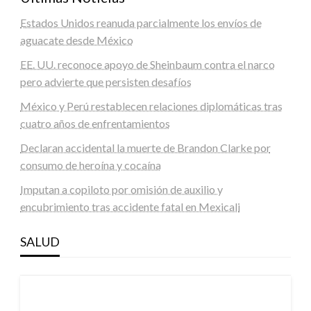
Estados Unidos reanuda parcialmente los envíos de
aguacate desde México
EE. UU. reconoce apoyo de Sheinbaum contra el narco
pero advierte que persisten desafíos
México y Perú restablecen relaciones diplomáticas tras
cuatro años de enfrentamientos
Declaran accidental la muerte de Brandon Clarke por
consumo de heroína y cocaína
Imputan a copiloto por omisión de auxilio y
encubrimiento tras accidente fatal en Mexicali
SALUD