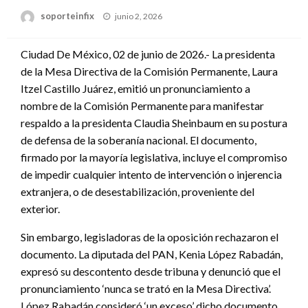
Publicado
soporteinfix
junio 2, 2026
en
Ciudad De México, 02 de junio de 2026.- La presidenta
de la Mesa Directiva de la Comisión Permanente, Laura
Itzel Castillo Juárez, emitió un pronunciamiento a
nombre de la Comisión Permanente para manifestar
respaldo a la presidenta Claudia Sheinbaum en su postura
de defensa de la soberanía nacional. El documento,
firmado por la mayoría legislativa, incluye el compromiso
de impedir cualquier intento de intervención o injerencia
extranjera, o de desestabilización, proveniente del
exterior.
Sin embargo, legisladoras de la oposición rechazaron el
documento. La diputada del PAN, Kenia López Rabadán,
expresó su descontento desde tribuna y denunció que el
pronunciamiento ‘nunca se trató en la Mesa Directiva’.
López Rabadán consideró ‘un exceso’ dicho documento