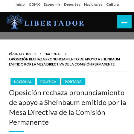
Salta
Inicio
CDMX
Economía
Deportes
Nacionales
Cultura
al
contenido
Libertador MX
PÁGINA DE INICIO
NACIONAL
OPOSICIÓN RECHAZA PRONUNCIAMIENTO DE APOYO A SHEINBAUM
EMITIDO POR LA MESA DIRECTIVA DE LA COMISIÓN PERMANENTE
NACIONAL
POLÍTICA
PORTADA
Oposición rechaza pronunciamiento
de apoyo a Sheinbaum emitido por la
Mesa Directiva de la Comisión
Permanente