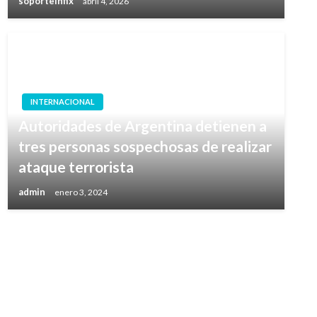
soporteinfix
abril 4, 2026
INTERNACIONAL
Autoridades de Argentina detienen a
tres personas sospechosas de realizar
ataque terrorista
admin
enero 3, 2024