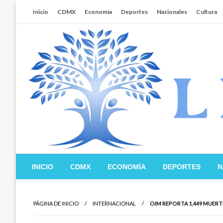
Salta
Inicio
CDMX
Economía
Deportes
Nacionales
Cultura
al
contenido
Libertador MX
INICIO
CDMX
ECONOMÍA
DEPORTES
N
PÁGINA DE INICIO
INTERNACIONAL
OIM REPORTA 1,449 MUERT