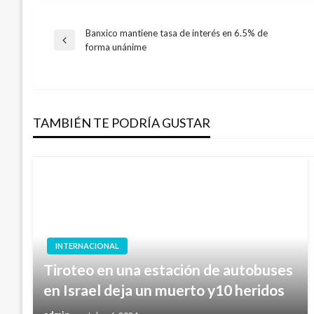
Banxico mantiene tasa de interés en 6.5% de
Navegación
Entrada
forma unánime
anterior
de
entradas
TAMBIÉN TE PODRÍA GUSTAR
INTERNACIONAL
Tiroteo en una estación de autobuses
en Israel deja un muerto y10 heridos