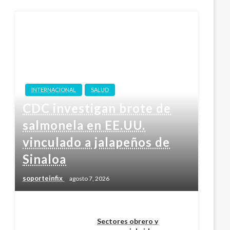
INTERNACIONAL
SALUD
CDC investigan brote de
salmonela en EE.UU.
vinculado a jalapeños de
Sinaloa
soporteinfix
agosto 7, 2026
Sectores obrero y