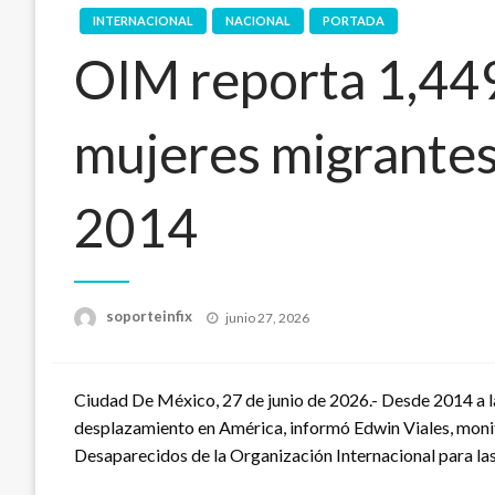
INTERNACIONAL
NACIONAL
PORTADA
OIM reporta 1,44
mujeres migrante
2014
Publicado
soporteinfix
junio 27, 2026
en
Ciudad De México, 27 de junio de 2026.- Desde 2014 a l
desplazamiento en América, informó Edwin Viales, moni
Desaparecidos de la Organización Internacional para l