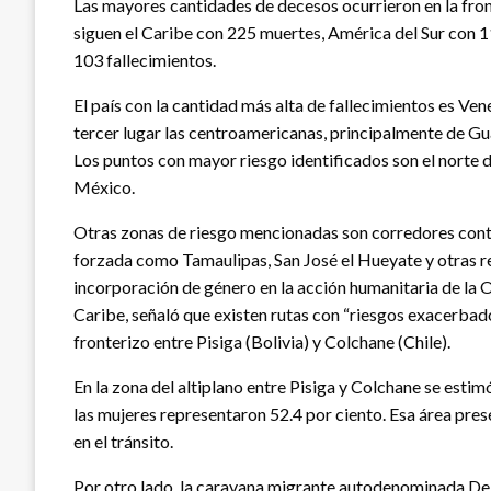
Las mayores cantidades de decesos ocurrieron en la fro
siguen el Caribe con 225 muertes, América del Sur con 112
103 fallecimientos.
El país con la cantidad más alta de fallecimientos es Ve
tercer lugar las centroamericanas, principalmente de Gu
Los puntos con mayor riesgo identificados son el norte 
México.
Otras zonas de riesgo mencionadas son corredores contr
forzada como Tamaulipas, San José el Hueyate y otras r
incorporación de género en la acción humanitaria de la
Caribe, señaló que existen rutas con “riesgos exacerbad
fronterizo entre Pisiga (Bolivia) y Colchane (Chile).
En la zona del altiplano entre Pisiga y Colchane se esti
las mujeres representaron 52.4 por ciento. Esa área pre
en el tránsito.
Por otro lado, la caravana migrante autodenominada De