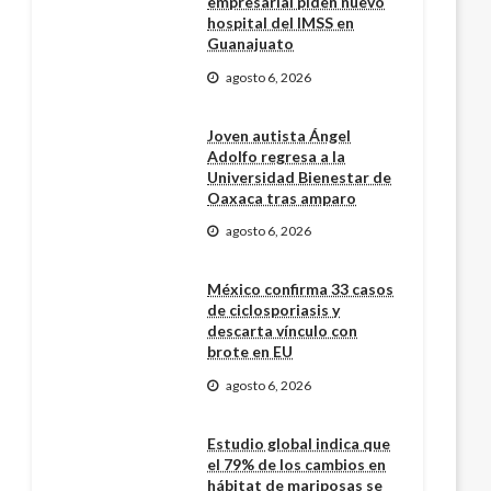
empresarial piden nuevo
hospital del IMSS en
Guanajuato
agosto 6, 2026
Joven autista Ángel
Adolfo regresa a la
Universidad Bienestar de
Oaxaca tras amparo
agosto 6, 2026
México confirma 33 casos
de ciclosporiasis y
descarta vínculo con
brote en EU
agosto 6, 2026
Estudio global indica que
el 79% de los cambios en
hábitat de mariposas se