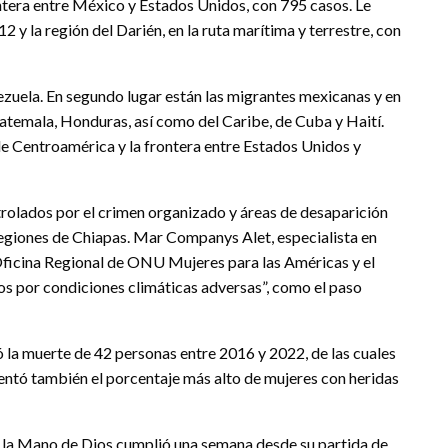
ntera entre México y Estados Unidos, con 795 casos. Le
 y la región del Darién, en la ruta marítima y terrestre, con
nezuela. En segundo lugar están las migrantes mexicanas y en
atemala, Honduras, así como del Caribe, de Cuba y Haití.
de Centroamérica y la frontera entre Estados Unidos y
olados por el crimen organizado y áreas de desaparición
egiones de Chiapas. Mar Companys Alet, especialista en
 Oficina Regional de ONU Mujeres para las Américas y el
os por condiciones climáticas adversas”, como el paso
mó la muerte de 42 personas entre 2016 y 2022, de las cuales
sentó también el porcentaje más alto de mujeres con heridas
 la Mano de Dios cumplió una semana desde su partida de