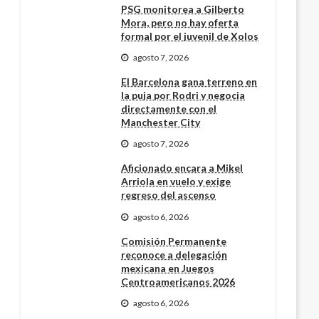
PSG monitorea a Gilberto
Mora, pero no hay oferta
formal por el juvenil de Xolos
agosto 7, 2026
El Barcelona gana terreno en
la puja por Rodri y negocia
directamente con el
Manchester City
agosto 7, 2026
Aficionado encara a Mikel
Arriola en vuelo y exige
regreso del ascenso
agosto 6, 2026
Comisión Permanente
reconoce a delegación
mexicana en Juegos
Centroamericanos 2026
agosto 6, 2026