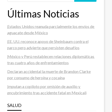
Últimas Noticias
Estados Unidos reanuda parcialmente los envíos de
aguacate desde México
EE. UU. reconoce apoyo de Sheinbaum contra el
narco pero advierte que persisten desafíos
México y Perú restablecen relaciones diplomáticas
tras cuatro años de enfrentamientos
Declaran accidental la muerte de Brandon Clarke
por consumo de heroína y cocaína
Imputan a copiloto por omisión de auxilio y
encubrimiento tras accidente fatal en Mexicali
SALUD