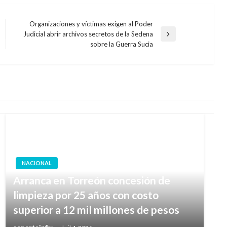
Organizaciones y víctimas exigen al Poder
Judicial abrir archivos secretos de la Sedena
Entrada
sobre la Guerra Sucia
siguiente
NACIONAL
Arranca en Torreón concesión de
limpieza por 25 años con costo
superior a 12 mil millones de pesos