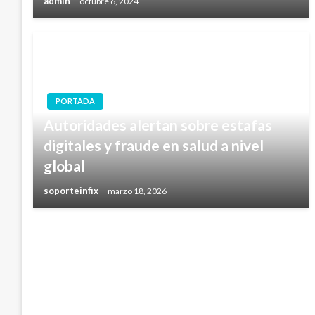
admin
octubre 6, 2024
PORTADA
Autoridades alertan sobre estafas
digitales y fraude en salud a nivel
global
soporteinfix
marzo 18, 2026