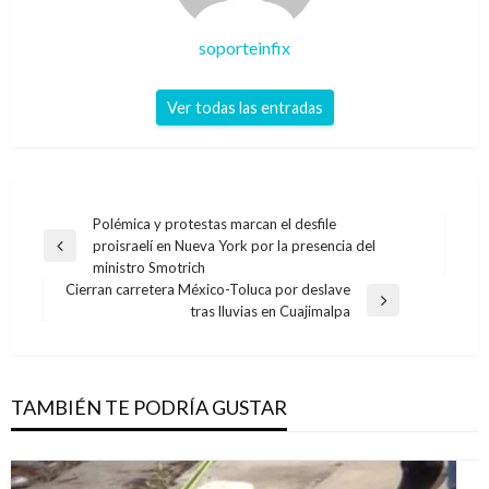
soporteinfix
Ver todas las entradas
Navegación
Polémica y protestas marcan el desfile
proisraelí en Nueva York por la presencia del
de
Entrada
ministro Smotrich
anterior
entradas
Cierran carretera México-Toluca por deslave
Entrada
tras lluvias en Cuajimalpa
siguiente
TAMBIÉN TE PODRÍA GUSTAR