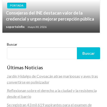
PORTADA
Consejeras del INE destacan valor de la
credencial y urgen mejorar percepción pública
soporteinfix
mayo 30, 2026
Buscar
Buscar
Últimas Noticias
Jardín Hidalgo de Coyoacán atrae mariposas y aves tras
convertirse en polinizador
Reflexionan sobre el derecho a la ciudad y la resistencia
desde el barrio
Se registran 43 mil 619 aspirantes para el examen de