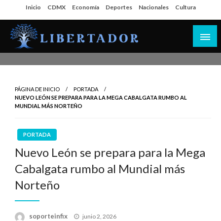
Salta
Inicio
CDMX
Economía
Deportes
Nacionales
Cultura
al
contenido
Libertador MX
PÁGINA DE INICIO
PORTADA
NUEVO LEÓN SE PREPARA PARA LA MEGA CABALGATA RUMBO AL
MUNDIAL MÁS NORTEÑO
PORTADA
Nuevo León se prepara para la Mega
Cabalgata rumbo al Mundial más
Norteño
Publicado
soporteinfix
junio 2, 2026