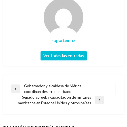
soporteinfix
Ver todas las entradas
Navegación
Gobernador y alcaldesa de Mérida
Entrada
coordinan desarrollo urbano
de
anterior
Senado aprueba capacitación de militares
entradas
Entrada
mexicanos en Estados Unidos y otros países
siguiente