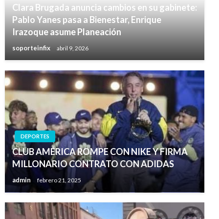
Clara Brugada anuncia cambios en su gabinete:
Pablo Yanes pasa a Bienestar, Enrique
Irazoque asume Planeación
soporteinfix
abril 9, 2026
DEPORTES
CLUB AMÉRICA ROMPE CON NIKE Y FIRMA
MILLONARIO CONTRATO CON ADIDAS
admin
febrero 21, 2025