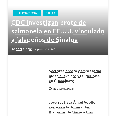
INTERNACIONAL
SALUD
CDC investigan brote de
salmonela en EE.UU. vinculado
a jalapeños de Sinaloa
soporteinfix
agosto 7, 2026
Sectores obrero y empresarial
piden nuevo hospital del IMSS
en Guanajuato
agosto 6, 2026
Joven autista Ángel Adolfo
regresa a la Universidad
Bienestar de Oaxaca tras