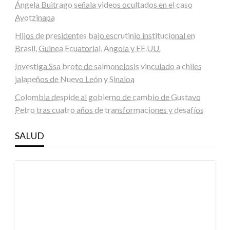
Ángela Buitrago señala videos ocultados en el caso
Ayotzinapa
Hijos de presidentes bajo escrutinio institucional en
Brasil, Guinea Ecuatorial, Angola y EE.UU.
Investiga Ssa brote de salmonelosis vinculado a chiles
jalapeños de Nuevo León y Sinaloa
Colombia despide al gobierno de cambio de Gustavo
Petro tras cuatro años de transformaciones y desafíos
SALUD