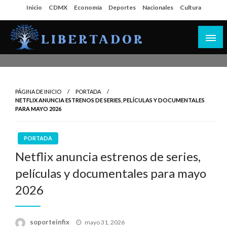
Salta
Inicio
CDMX
Economía
Deportes
Nacionales
Cultura
al
contenido
Libertador MX
PÁGINA DE INICIO
PORTADA
NETFLIX ANUNCIA ESTRENOS DE SERIES, PELÍCULAS Y DOCUMENTALES
PARA MAYO 2026
PORTADA
Netflix anuncia estrenos de series,
películas y documentales para mayo
2026
Publicado
soporteinfix
mayo 31, 2026