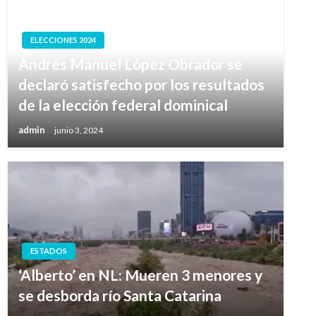
ELECCIONES 2024
Andrés Manuel López Obrador se
declaró satisfecho por los resultados
de la elección federal dominical
admin
junio 3, 2024
ESTADOS
‘Alberto’ en NL: Mueren 3 menores y
se desborda río Santa Catarina