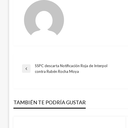
SSPC descarta Notificación Roja de Interpol
Navegación
Entrada
contra Rubén Rocha Moya
anterior
de
entradas
TAMBIÉN TE PODRÍA GUSTAR