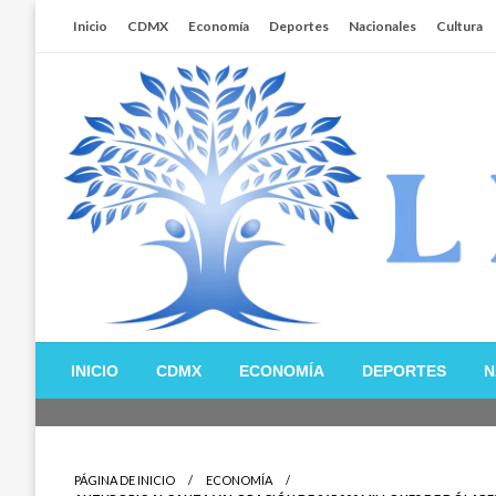
Salta
Inicio
CDMX
Economía
Deportes
Nacionales
Cultura
al
contenido
Libertador MX
INICIO
CDMX
ECONOMÍA
DEPORTES
N
PÁGINA DE INICIO
ECONOMÍA