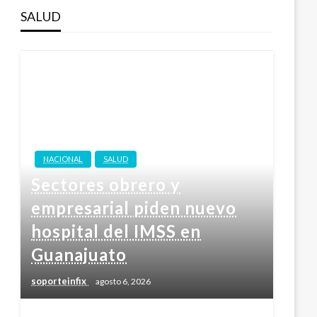
SALUD
NACIONAL
SALUD
Sectores obrero y
empresarial piden nuevo
hospital del IMSS en
Guanajuato
soporteinfix
agosto 6, 2026