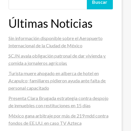
Buscar
Últimas Noticias
Sin información disponible sobre el Aeropuerto
Internacional de la Ciudad de México
SCJN avala obligación patronal de dar vivienda y
comida a jornaleros agrícolas
Turista muere ahogado en alberca de hotel en
Acapulco; familiares pidieron ayuda ante falta de
personal capacitado
Presenta Clara Brugada estrategia contra despojo
de inmuebles con restituciones en 15 días
México gana arbitraje por más de 219 mdd contra
fondos de EE.UU. en caso TV Azteca