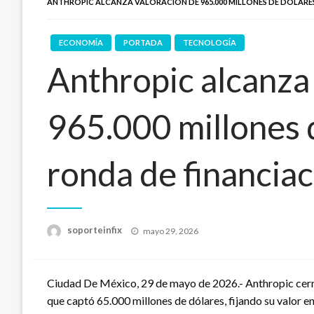
ANTHROPIC ALCANZA VALORACIÓN DE 965.000 MILLONES DE DÓLARES
ECONOMÍA
PORTADA
TECNOLOGÍA
Anthropic alcanza
965.000 millones 
ronda de financiac
Publicado
soporteinfix
mayo 29, 2026
en
Ciudad De México, 29 de mayo de 2026.- Anthropic cerró
que captó 65.000 millones de dólares, fijando su valor en