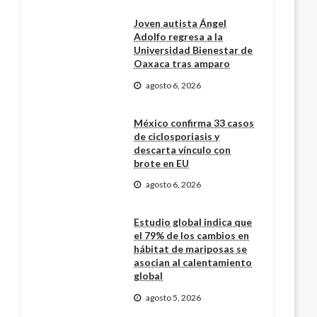
Joven autista Ángel
Adolfo regresa a la
Universidad Bienestar de
Oaxaca tras amparo
agosto 6, 2026
México confirma 33 casos
de ciclosporiasis y
descarta vínculo con
brote en EU
agosto 6, 2026
Estudio global indica que
el 79% de los cambios en
hábitat de mariposas se
asocian al calentamiento
global
agosto 5, 2026