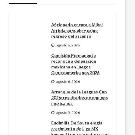
Aficionado encara a Mikel
Arriola en vuelo y exige
regreso del ascenso
agosto 6, 2026
Comisión Permanente
reconoce a delegación
mexicana en Juegos
Centroamericanos 2026
agosto 6, 2026
Arranque de la Leagues Cup
2026: resultados de equipos
mexicanos
agosto 5, 2026
Eudimilla De Souza elogia
crecimiento de Liga MX
Femenil tras presentarse con