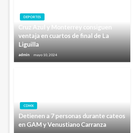
DEPORTES
Cruz Azul y Monterrey consiguen
ventaja en cuartos de final de La
Liguilla
admin
mayo 10, 2024
CDMX
Detienen a 7 personas durante cateos
en GAM y Venustiano Carranza