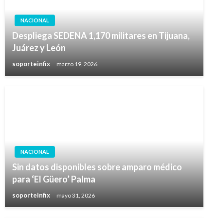
NACIONAL
Despliega SEDENA 1,170 militares en Tijuana,
Juárez y León
soporteinfix
marzo 19, 2026
NACIONAL
Sin datos disponibles sobre amparo médico
para ‘El Güero’ Palma
soporteinfix
mayo 31, 2026