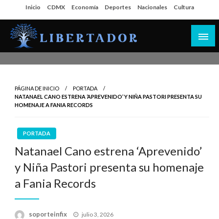
Salta
Inicio
CDMX
Economía
Deportes
Nacionales
Cultura
al
contenido
Libertador MX
PÁGINA DE INICIO
PORTADA
NATANAEL CANO ESTRENA ‘APREVENIDO’ Y NIÑA PASTORI PRESENTA SU
HOMENAJE A FANIA RECORDS
PORTADA
Natanael Cano estrena ‘Aprevenido’
y Niña Pastori presenta su homenaje
a Fania Records
Publicado
soporteinfix
julio 3, 2026