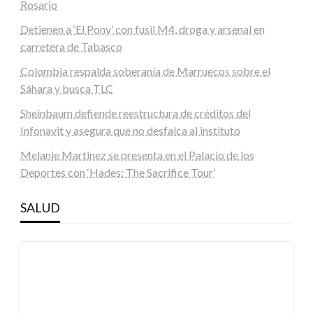
Rosario
Detienen a ‘El Pony’ con fusil M4, droga y arsenal en
carretera de Tabasco
Colombia respalda soberanía de Marruecos sobre el
Sáhara y busca TLC
Sheinbaum defiende reestructura de créditos del
Infonavit y asegura que no desfalca al instituto
Melanie Martinez se presenta en el Palacio de los
Deportes con ‘Hades: The Sacrifice Tour’
SALUD