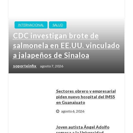
INTERNACIONAL
SALUD
CDC investigan brote de
salmonela en EE.UU. vinculado
a jalapeños de Sinaloa
soporteinfix
agosto 7, 2026
Sectores obrero y empresarial
piden nuevo hospital del IMSS
en Guanajuato
agosto 6, 2026
Joven autista Ángel Adolfo
regresa a la Universidad