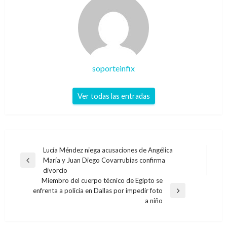
soporteinfix
Ver todas las entradas
Navegación
Lucía Méndez niega acusaciones de Angélica
María y Juan Diego Covarrubias confirma
de
Entrada
divorcio
anterior
entradas
Miembro del cuerpo técnico de Egipto se
enfrenta a policía en Dallas por impedir foto
Entrada
a niño
siguiente