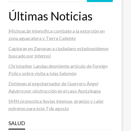
Últimas Noticias
Michoacán intensifica combate a la extorsión en
zona aguacatera y Tierra Caliente
Capturan en Zapopan a ciudadano estadounidense
buscado por Interpol
Christopher Landau desmiente artículo de Foreign
Policy sobre visita a Islas Salomón
Detienen al exgobernador de Guerrero Ángel
Aguirre por obstrucción en el caso Ayotzinapa
SMN pronostica lluvias intensas, granizo y calor
extremo para este 7 de agosto
SALUD