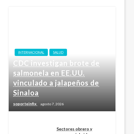
INTERNACIONAL
SALUD
CDC investigan brote de
salmonela en EE.UU.
vinculado a jalapeños de
Sinaloa
soporteinfix
agosto 7, 2026
Sectores obrero y