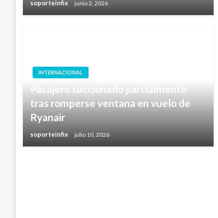
soporteinfix
junio 2, 2026
INTERNACIONAL
Pasajero succionado parcialmente
tras romperse ventana en vuelo de
Ryanair
soporteinfix
julio 10, 2026