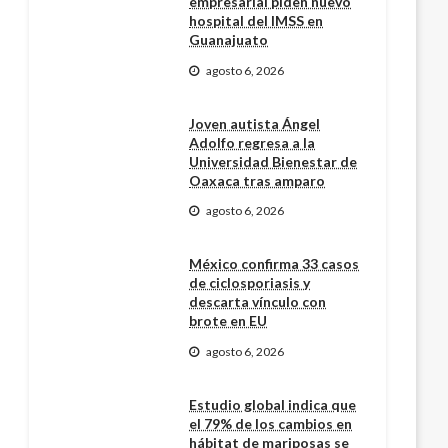
empresarial piden nuevo
hospital del IMSS en
Guanajuato
agosto 6, 2026
Joven autista Ángel
Adolfo regresa a la
Universidad Bienestar de
Oaxaca tras amparo
agosto 6, 2026
México confirma 33 casos
de ciclosporiasis y
descarta vínculo con
brote en EU
agosto 6, 2026
Estudio global indica que
el 79% de los cambios en
hábitat de mariposas se