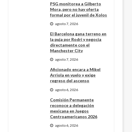
PSG monitorea a Gilberto
Mora, pero no hay oferta
formal por el juvenil de Xolos
agosto 7, 2026
El Barcelona gana terreno en
la puja por Rodri y negocia
directamente con el
Manchester City
agosto 7, 2026
Aficionado encara a Mikel
Arriola en vuelo y exige
regreso del ascenso
agosto 6, 2026
Comisión Permanente
reconoce a delegación
mexicana en Juegos
Centroamericanos 2026
agosto 6, 2026