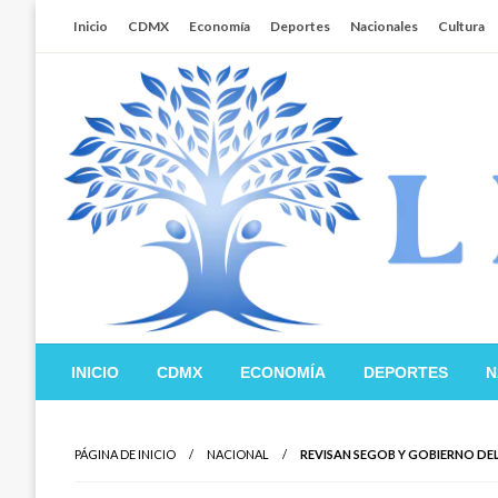
Salta
Inicio
CDMX
Economía
Deportes
Nacionales
Cultura
al
contenido
Libertador MX
INICIO
CDMX
ECONOMÍA
DEPORTES
N
PÁGINA DE INICIO
NACIONAL
REVISAN SEGOB Y GOBIERNO DE