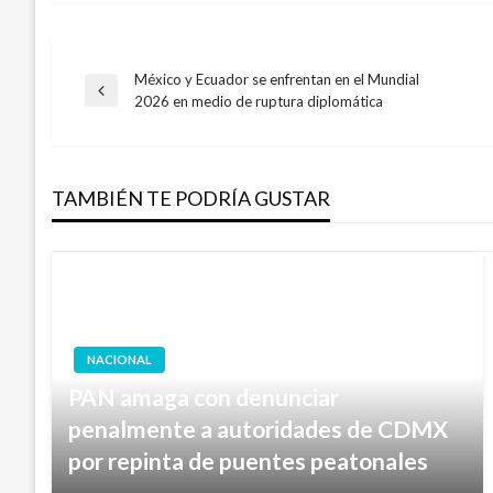
México y Ecuador se enfrentan en el Mundial
Navegación
Entrada
2026 en medio de ruptura diplomática
anterior
de
TAMBIÉN TE PODRÍA GUSTAR
entradas
NACIONAL
PAN amaga con denunciar
penalmente a autoridades de CDMX
por repinta de puentes peatonales