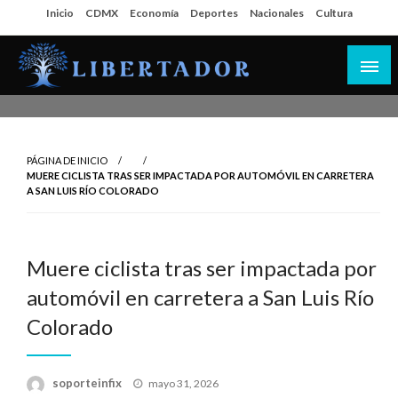
Salta
Inicio
CDMX
Economía
Deportes
Nacionales
Cultura
al
contenido
Libertador MX
PÁGINA DE INICIO
MUERE CICLISTA TRAS SER IMPACTADA POR AUTOMÓVIL EN CARRETERA
A SAN LUIS RÍO COLORADO
Muere ciclista tras ser impactada por
automóvil en carretera a San Luis Río
Colorado
Publicado
soporteinfix
mayo 31, 2026