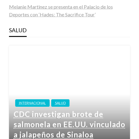
Melanie Martinez se presenta en el Palacio de los
Deportes con ‘Hades: The Sacrifice Tour’
SALUD
INTERNACIONAL
SALUD
CDC investigan brote de
salmonela en EE.UU. vinculado
a jalapeños de Sinaloa