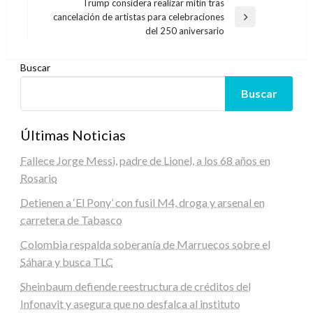
anterior
Trump considera realizar mitin tras
entradas
cancelación de artistas para celebraciones
Entrada
del 250 aniversario
siguiente
Buscar
Buscar
Últimas Noticias
Fallece Jorge Messi, padre de Lionel, a los 68 años en
Rosario
Detienen a ‘El Pony’ con fusil M4, droga y arsenal en
carretera de Tabasco
Colombia respalda soberanía de Marruecos sobre el
Sáhara y busca TLC
Sheinbaum defiende reestructura de créditos del
Infonavit y asegura que no desfalca al instituto