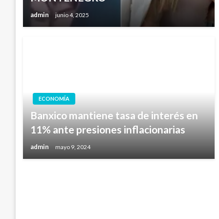
admin
junio 4, 2025
ECONOMÍA
Banxico mantiene tasa de interés en
11% ante presiones inflacionarias
admin
mayo 9, 2024