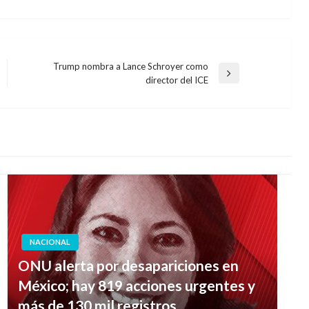
Trump nombra a Lance Schroyer como
Entrada
director del ICE
siguiente
NACIONAL
ONU alerta por desapariciones en
México; hay 819 acciones urgentes y
más de 130 mil registros