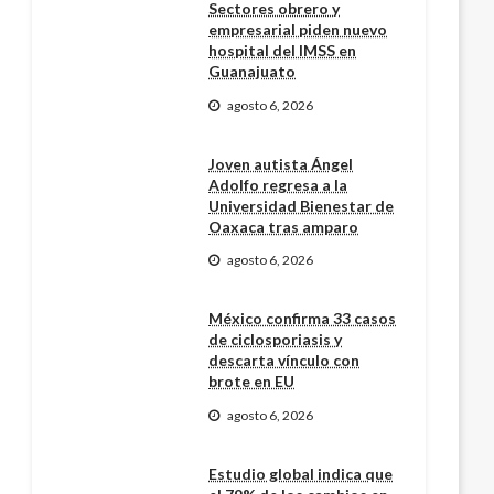
Sectores obrero y
empresarial piden nuevo
hospital del IMSS en
Guanajuato
agosto 6, 2026
Joven autista Ángel
Adolfo regresa a la
Universidad Bienestar de
Oaxaca tras amparo
agosto 6, 2026
México confirma 33 casos
de ciclosporiasis y
descarta vínculo con
brote en EU
agosto 6, 2026
Estudio global indica que