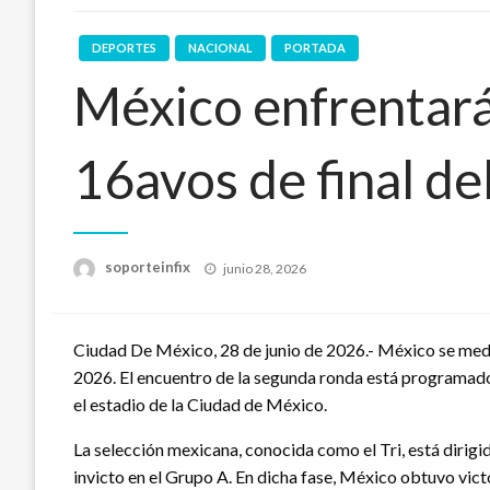
DEPORTES
NACIONAL
PORTADA
México enfrentará
16avos de final de
Publicado
soporteinfix
junio 28, 2026
en
Ciudad De México, 28 de junio de 2026.- México se medi
2026. El encuentro de la segunda ronda está programado 
el estadio de la Ciudad de México.
La selección mexicana, conocida como el Tri, está dirigida
invicto en el Grupo A. En dicha fase, México obtuvo vict