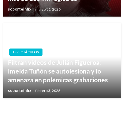
soporteinfix
marzo 31, 2026
ESPECTÁCULOS
Filtran videos de Julián Figueroa:
Imelda Tuñón se autolesiona y lo
amenaza en polémicas grabaciones
soporteinfix
febrero 3, 2026