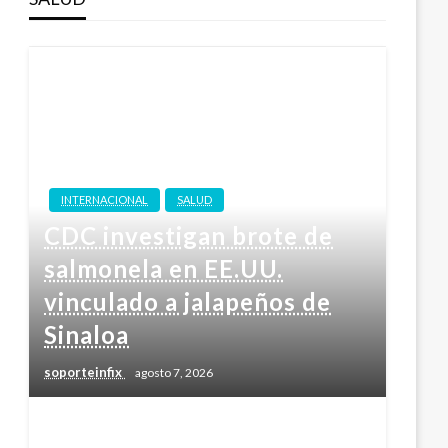
INTERNACIONAL
SALUD
CDC investigan brote de
salmonela en EE.UU.
vinculado a jalapeños de
Sinaloa
soporteinfix
agosto 7, 2026