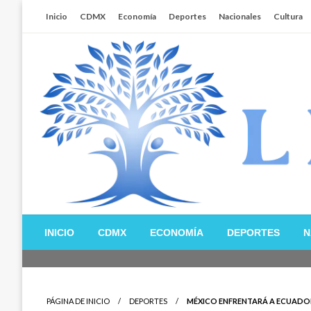
Salta
Inicio
CDMX
Economía
Deportes
Nacionales
Cultura
al
contenido
Libertador MX
INICIO
CDMX
ECONOMÍA
DEPORTES
N
PÁGINA DE INICIO
DEPORTES
MÉXICO ENFRENTARÁ A ECUADOR