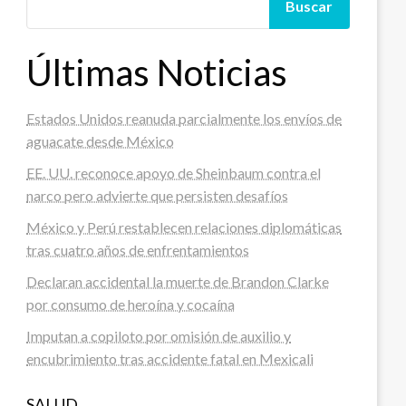
Buscar
Últimas Noticias
Estados Unidos reanuda parcialmente los envíos de
aguacate desde México
EE. UU. reconoce apoyo de Sheinbaum contra el
narco pero advierte que persisten desafíos
México y Perú restablecen relaciones diplomáticas
tras cuatro años de enfrentamientos
Declaran accidental la muerte de Brandon Clarke
por consumo de heroína y cocaína
Imputan a copiloto por omisión de auxilio y
encubrimiento tras accidente fatal en Mexicali
SALUD