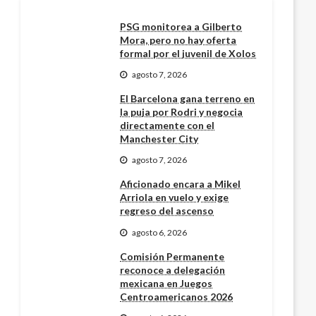
PSG monitorea a Gilberto
Mora, pero no hay oferta
formal por el juvenil de Xolos
agosto 7, 2026
El Barcelona gana terreno en
la puja por Rodri y negocia
directamente con el
Manchester City
agosto 7, 2026
Aficionado encara a Mikel
Arriola en vuelo y exige
regreso del ascenso
agosto 6, 2026
Comisión Permanente
reconoce a delegación
mexicana en Juegos
Centroamericanos 2026