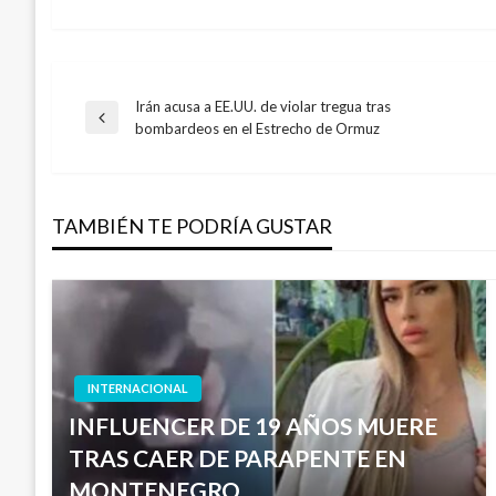
Irán acusa a EE.UU. de violar tregua tras
Navegación
Entrada
bombardeos en el Estrecho de Ormuz
anterior
de
TAMBIÉN TE PODRÍA GUSTAR
entradas
INTERNACIONAL
INFLUENCER DE 19 AÑOS MUERE
TRAS CAER DE PARAPENTE EN
MONTENEGRO