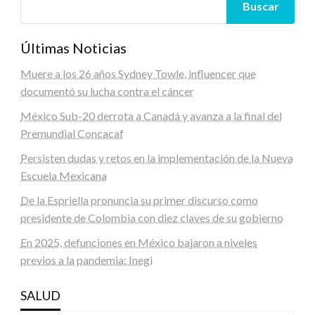
Buscar
Últimas Noticias
Muere a los 26 años Sydney Towle, influencer que
documentó su lucha contra el cáncer
México Sub-20 derrota a Canadá y avanza a la final del
Premundial Concacaf
Persisten dudas y retos en la implementación de la Nueva
Escuela Mexicana
De la Espriella pronuncia su primer discurso como
presidente de Colombia con diez claves de su gobierno
En 2025, defunciones en México bajaron a niveles
previos a la pandemia: Inegi
SALUD