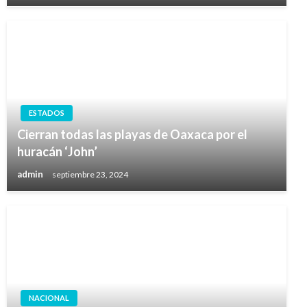
ESTADOS
Cierran todas las playas de Oaxaca por el
huracán ‘John’
admin
septiembre 23, 2024
NACIONAL