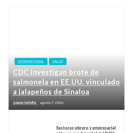
INTERNACIONAL
SALUD
CDC investigan brote de
salmonela en EE.UU. vinculado
a jalapeños de Sinaloa
soporteinfix
agosto 7, 2026
Sectores obrero y empresarial