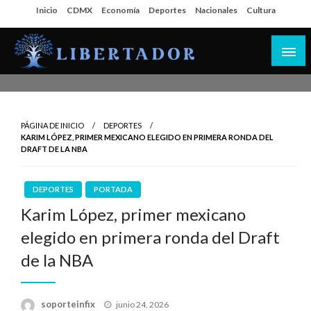
Salta
Inicio
CDMX
Economía
Deportes
Nacionales
Cultura
al
contenido
Libertador MX
PÁGINA DE INICIO
DEPORTES
KARIM LÓPEZ, PRIMER MEXICANO ELEGIDO EN PRIMERA RONDA DEL
DRAFT DE LA NBA
DEPORTES
PORTADA
Karim López, primer mexicano
elegido en primera ronda del Draft
de la NBA
Publicado
soporteinfix
junio 24, 2026