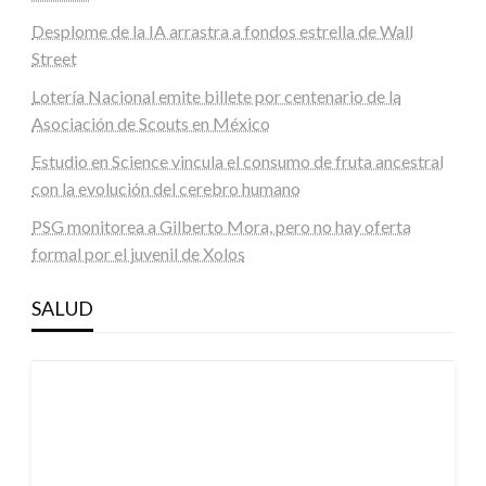
Desplome de la IA arrastra a fondos estrella de Wall
Street
Lotería Nacional emite billete por centenario de la
Asociación de Scouts en México
Estudio en Science vincula el consumo de fruta ancestral
con la evolución del cerebro humano
PSG monitorea a Gilberto Mora, pero no hay oferta
formal por el juvenil de Xolos
SALUD