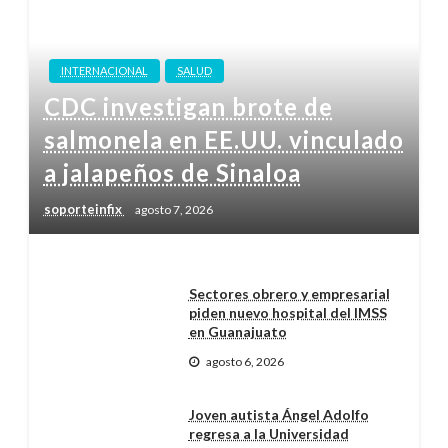
INTERNACIONAL
SALUD
CDC investigan brote de
salmonela en EE.UU. vinculado
a jalapeños de Sinaloa
soporteinfix
agosto 7, 2026
Sectores obrero y empresarial
piden nuevo hospital del IMSS
en Guanajuato
agosto 6, 2026
Joven autista Ángel Adolfo
regresa a la Universidad