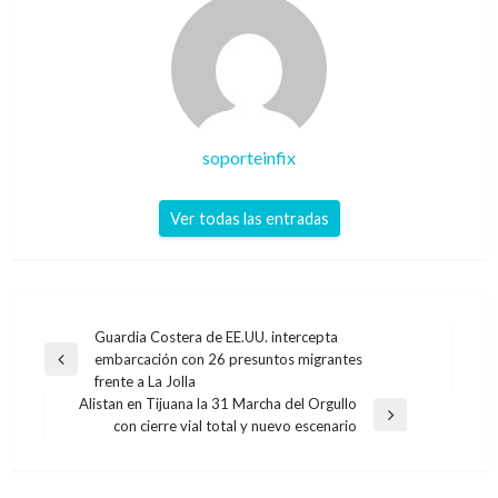
soporteinfix
Ver todas las entradas
Navegación
Guardia Costera de EE.UU. intercepta
embarcación con 26 presuntos migrantes
de
Entrada
frente a La Jolla
anterior
entradas
Alistan en Tijuana la 31 Marcha del Orgullo
Entrada
con cierre vial total y nuevo escenario
siguiente