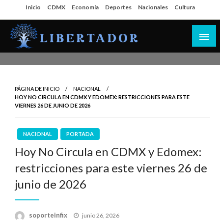
Salta
Inicio
CDMX
Economía
Deportes
Nacionales
Cultura
al
contenido
Libertador MX
PÁGINA DE INICIO
NACIONAL
HOY NO CIRCULA EN CDMX Y EDOMEX: RESTRICCIONES PARA ESTE
VIERNES 26 DE JUNIO DE 2026
NACIONAL
PORTADA
Hoy No Circula en CDMX y Edomex:
restricciones para este viernes 26 de
junio de 2026
Publicado
soporteinfix
junio 26, 2026