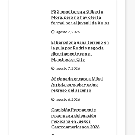
PSG monitorea a Gilberto
Mora, pero no hay oferta
formal por el juvenil de Xolos
agosto 7, 2026
El Barcelona gana terreno en
la puja por Rodri y negocia
directamente con el
Manchester City
agosto 7, 2026
Aficionado encara a Mikel
Arriola en vuelo y exige
regreso del ascenso
agosto 6, 2026
Comisión Permanente
reconoce a delegación
mexicana en Juegos
Centroamericanos 2026