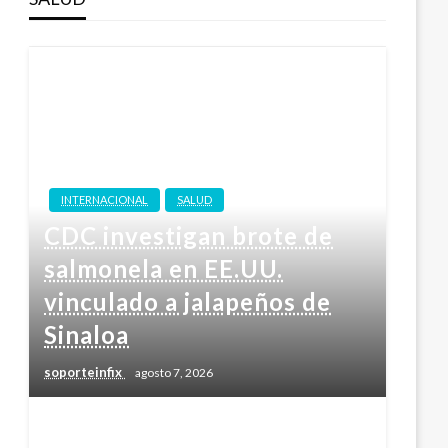
INTERNACIONAL
SALUD
CDC investigan brote de
salmonela en EE.UU.
vinculado a jalapeños de
Sinaloa
soporteinfix
agosto 7, 2026