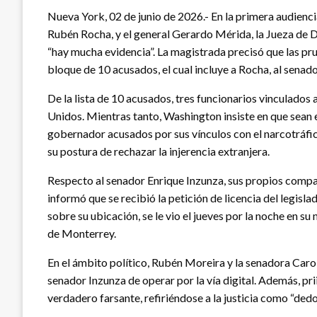
Nueva York, 02 de junio de 2026.- En la primera audienci
Rubén Rocha, y el general Gerardo Mérida, la Jueza de Di
“hay mucha evidencia”. La magistrada precisó que las pru
bloque de 10 acusados, el cual incluye a Rocha, al senad
De la lista de 10 acusados, tres funcionarios vinculado
Unidos. Mientras tanto, Washington insiste en que sean e
gobernador acusados por sus vínculos con el narcotráfic
su postura de rechazar la injerencia extranjera.
Respecto al senador Enrique Inzunza, sus propios comp
informó que se recibió la petición de licencia del legis
sobre su ubicación, se le vio el jueves por la noche en s
de Monterrey.
En el ámbito político, Rubén Moreira y la senadora Caroli
senador Inzunza de operar por la vía digital. Además, prii
verdadero farsante, refiriéndose a la justicia como “dedo e