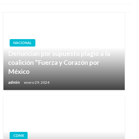
NACIONAL
Denuncian por supuesto plagio a la
coalición “Fuerza y Corazón por
México
admin
enero 29, 2024
CDMX