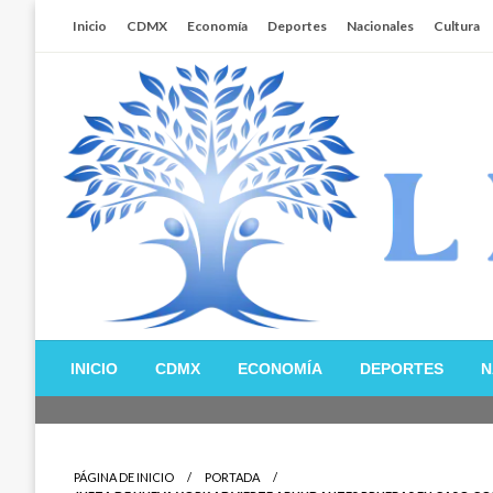
Salta
Inicio
CDMX
Economía
Deportes
Nacionales
Cultura
al
contenido
Libertador MX
INICIO
CDMX
ECONOMÍA
DEPORTES
N
PÁGINA DE INICIO
PORTADA