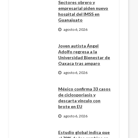
Sectores obrero y
empresarial piden nuevo
hospital del IMSS en
Guanajuato
agosto 6, 2026
Joven autista Ángel
Adolfo regresa a la
Universidad Bienestar de
Oaxaca tras amparo
agosto 6, 2026
México confirma 33 casos
de ciclosporiasis y
descarta vínculo con
brote en EU
agosto 6, 2026
Estudio global indica que