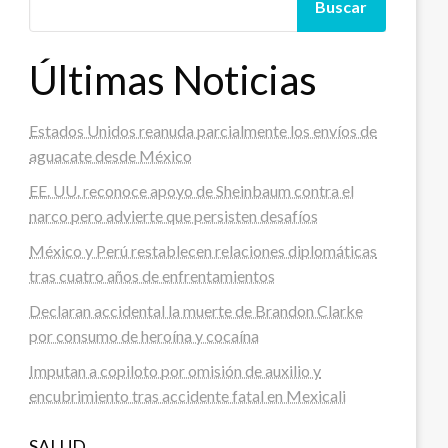
Buscar
Últimas Noticias
Estados Unidos reanuda parcialmente los envíos de
aguacate desde México
EE. UU. reconoce apoyo de Sheinbaum contra el
narco pero advierte que persisten desafíos
México y Perú restablecen relaciones diplomáticas
tras cuatro años de enfrentamientos
Declaran accidental la muerte de Brandon Clarke
por consumo de heroína y cocaína
Imputan a copiloto por omisión de auxilio y
encubrimiento tras accidente fatal en Mexicali
SALUD