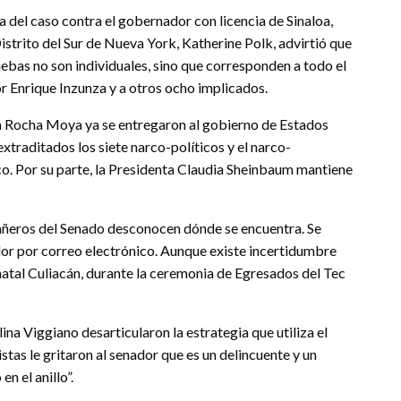
a del caso contra el gobernador con licencia de Sinaloa,
strito del Sur de Nueva York, Katherine Polk, advirtió que
ebas no son individuales, sino que corresponden a todo el
or Enrique Inzunza y a otros ocho implicados.
s a Rocha Moya ya se entregaron al gobierno de Estados
xtraditados los siete narco-políticos y el narco-
o. Por su parte, la Presidenta Claudia Sheinbaum mantiene
añeros del Senado desconocen dónde se encuentra. Se
lador por correo electrónico. Aunque existe incertidumbre
u natal Culiacán, durante la ceremonia de Egresados del Tec
na Viggiano desarticularon la estrategia que utiliza el
stas le gritaron al senador que es un delincuente y un
n el anillo”.