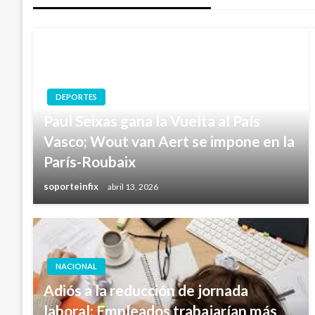
entradas
DEPORTES
Paul Seixas gana la Vuelta al País
Vasco; Wout van Aert se impone en la
París-Roubaix
soporteinfix
abril 13, 2026
NACIONAL
Adiós a la reducción de jornada
laboral: Empleados trabajarían más