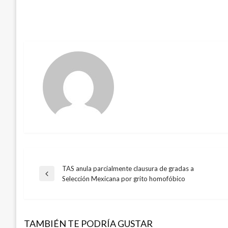
TAS anula parcialmente clausura de gradas a
Navegación
Entrada
Selección Mexicana por grito homofóbico
anterior
de
TAMBIÉN TE PODRÍA GUSTAR