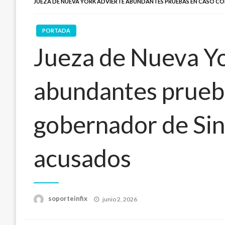
JUEZA DE NUEVA YORK ADVIERTE ABUNDANTES PRUEBAS EN CASO 
PORTADA
Jueza de Nueva Yo
abundantes prueba
gobernador de Sin
acusados
Publicado
soporteinfix
junio 2, 2026
en