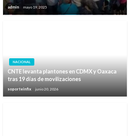
admin
mayo 19, 2025
NACIONAL
CNTE levanta plantones en CDMX y Oaxaca
tras 19 días de movilizaciones
soporteinfix
junio 20, 2026