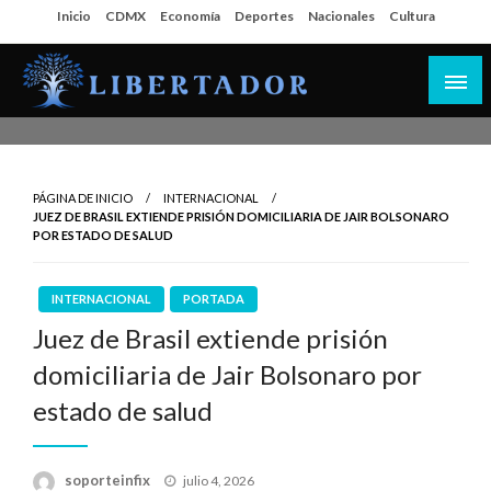
Salta
Inicio
CDMX
Economía
Deportes
Nacionales
Cultura
al
contenido
Libertador MX
PÁGINA DE INICIO
INTERNACIONAL
JUEZ DE BRASIL EXTIENDE PRISIÓN DOMICILIARIA DE JAIR BOLSONARO
POR ESTADO DE SALUD
INTERNACIONAL
PORTADA
Juez de Brasil extiende prisión
domiciliaria de Jair Bolsonaro por
estado de salud
Publicado
soporteinfix
julio 4, 2026