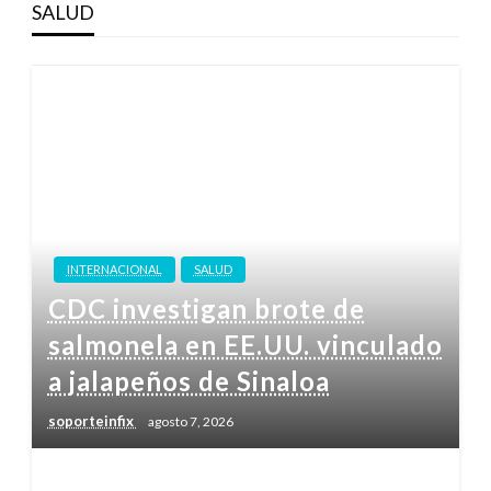
SALUD
INTERNACIONAL
SALUD
CDC investigan brote de
salmonela en EE.UU. vinculado
a jalapeños de Sinaloa
soporteinfix
agosto 7, 2026