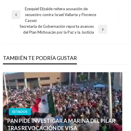
Navegación
Ezequiel Elizalde reitera acusación de
secuestro contra Israel Vallarta y Florence
de
Entrada
Cassez
anterior
entradas
Secretaría de Gobernación reporta avances
Entrada
del Plan Michoacán por la Paz y la Justicia
siguiente
TAMBIÉN TE PODRÍA GUSTAR
ESTADOS
PAN PIDE INVESTIGAR A MARINA DEL PILAR
TRAS REVOCACIÓN DE VISA