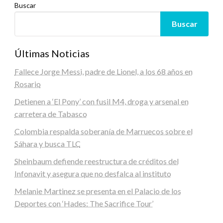
Buscar
Buscar
Últimas Noticias
Fallece Jorge Messi, padre de Lionel, a los 68 años en
Rosario
Detienen a ‘El Pony’ con fusil M4, droga y arsenal en
carretera de Tabasco
Colombia respalda soberanía de Marruecos sobre el
Sáhara y busca TLC
Sheinbaum defiende reestructura de créditos del
Infonavit y asegura que no desfalca al instituto
Melanie Martinez se presenta en el Palacio de los
Deportes con ‘Hades: The Sacrifice Tour’