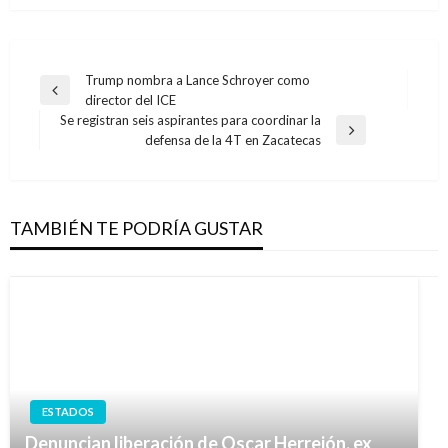
Navegación
Trump nombra a Lance Schroyer como
Entrada
director del ICE
de
anterior
Se registran seis aspirantes para coordinar la
entradas
Entrada
defensa de la 4T en Zacatecas
siguiente
TAMBIÉN TE PODRÍA GUSTAR
ESTADOS
Denuncian liberación de Oscar Herrejón, ex