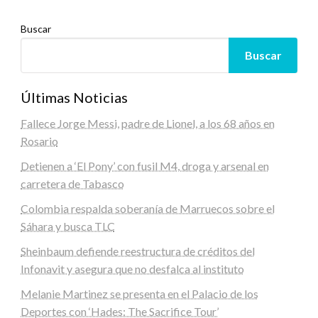
Buscar
Buscar
Últimas Noticias
Fallece Jorge Messi, padre de Lionel, a los 68 años en
Rosario
Detienen a ‘El Pony’ con fusil M4, droga y arsenal en
carretera de Tabasco
Colombia respalda soberanía de Marruecos sobre el
Sáhara y busca TLC
Sheinbaum defiende reestructura de créditos del
Infonavit y asegura que no desfalca al instituto
Melanie Martinez se presenta en el Palacio de los
Deportes con ‘Hades: The Sacrifice Tour’