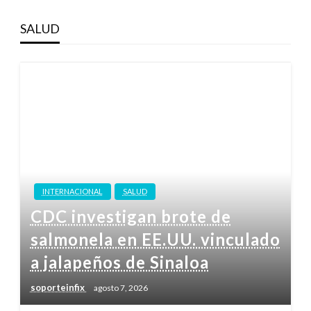
SALUD
INTERNACIONAL
SALUD
CDC investigan brote de
salmonela en EE.UU. vinculado
a jalapeños de Sinaloa
soporteinfix
agosto 7, 2026