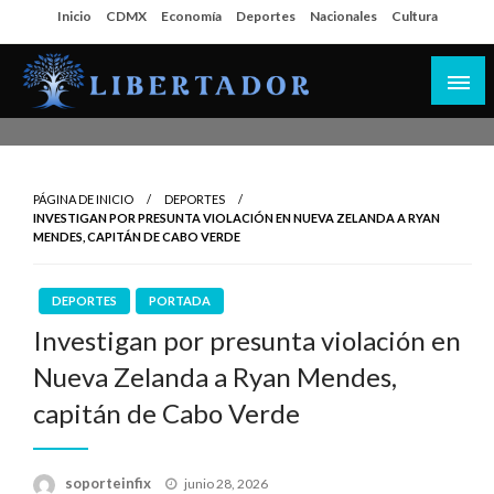
Salta
Inicio
CDMX
Economía
Deportes
Nacionales
Cultura
al
contenido
Libertador MX
PÁGINA DE INICIO
DEPORTES
INVESTIGAN POR PRESUNTA VIOLACIÓN EN NUEVA ZELANDA A RYAN
MENDES, CAPITÁN DE CABO VERDE
DEPORTES
PORTADA
Investigan por presunta violación en
Nueva Zelanda a Ryan Mendes,
capitán de Cabo Verde
Publicado
soporteinfix
junio 28, 2026