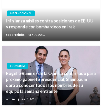
INTERNACIONAL
Irán lanza misiles contra posiciones de EE. UU.
y responde con bombardeos en Irak
soporteinfix
julio 29, 2026
ECONOMÍA
Rogelio Ramírez de la O único confirmado para
próximo gabinete presidencial; Sheinbaum
dará a conocer todos los nombres de su
equipo la semana entrante
admin
junio 11, 2024