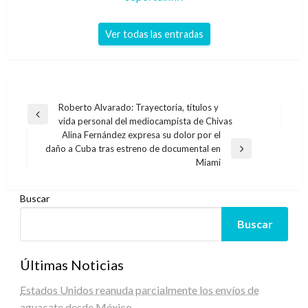
Ver todas las entradas
Navegación
Roberto Alvarado: Trayectoria, títulos y
Entrada
vida personal del mediocampista de Chivas
de
anterior
Alina Fernández expresa su dolor por el
entradas
daño a Cuba tras estreno de documental en
Entrada
Miami
siguiente
Buscar
Buscar
Últimas Noticias
Estados Unidos reanuda parcialmente los envíos de
aguacate desde México