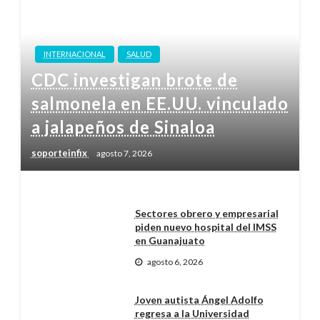
INTERNACIONAL
SALUD
CDC investigan brote de
salmonela en EE.UU. vinculado
a jalapeños de Sinaloa
soporteinfix
agosto 7, 2026
Sectores obrero y empresarial
piden nuevo hospital del IMSS
en Guanajuato
agosto 6, 2026
Joven autista Ángel Adolfo
regresa a la Universidad