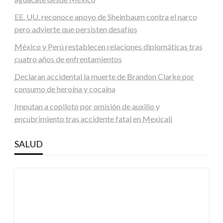
EE. UU. reconoce apoyo de Sheinbaum contra el narco
pero advierte que persisten desafíos
México y Perú restablecen relaciones diplomáticas tras
cuatro años de enfrentamientos
Declaran accidental la muerte de Brandon Clarke por
consumo de heroína y cocaína
Imputan a copiloto por omisión de auxilio y
encubrimiento tras accidente fatal en Mexicali
SALUD