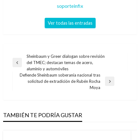
soporteinfix
Ver todas las entradas
Navegación
Sheinbaum y Greer dialogan sobre revisión
del TMEC; destacan temas de acero,
de
Entrada
aluminio y automóviles
anterior
entradas
Defiende Sheinbaum soberanía nacional tras
solicitud de extradición de Rubén Rocha
Entrada
Moya
siguiente
TAMBIÉN TE PODRÍA GUSTAR