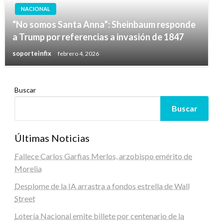
NACIONAL
“No somos Santa Anna”: Sheinbaum responde
a Trump por referencias a invasión de 1847
soporteinfix
febrero 4, 2026
Buscar
Buscar
Últimas Noticias
Fallece Carlos Garfias Merlos, arzobispo emérito de
Morelia
Desplome de la IA arrastra a fondos estrella de Wall
Street
Lotería Nacional emite billete por centenario de la