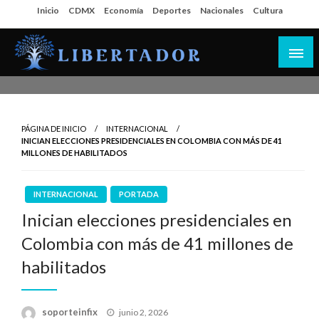
Salta
Inicio
CDMX
Economía
Deportes
Nacionales
Cultura
al
contenido
Libertador MX
PÁGINA DE INICIO
INTERNACIONAL
INICIAN ELECCIONES PRESIDENCIALES EN COLOMBIA CON MÁS DE 41
MILLONES DE HABILITADOS
INTERNACIONAL
PORTADA
Inician elecciones presidenciales en
Colombia con más de 41 millones de
habilitados
Publicado
soporteinfix
junio 2, 2026