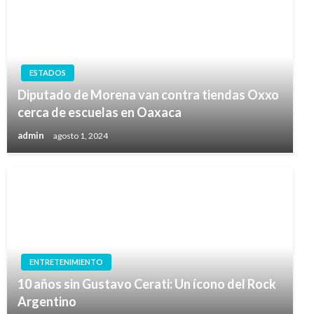
ESTADOS
Diputado de Morena van contra tiendas Oxxo
cerca de escuelas en Oaxaca
admin
agosto 1, 2024
ENTRETENIMIENTO
10 años sin Gustavo Cerati: Un ícono del Rock
Argentino