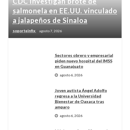
CDC investigan brote de
salmonela en EE.UU. vinculado
a jalapeños de Sinaloa
soporteinfix
agosto 7, 2026
Sectores obrero y empresarial
piden nuevo hospital del IMSS
en Guanajuato
agosto 6, 2026
Joven autista Ángel Adolfo
regresa a la Universidad
Bienestar de Oaxaca tras
amparo
agosto 6, 2026