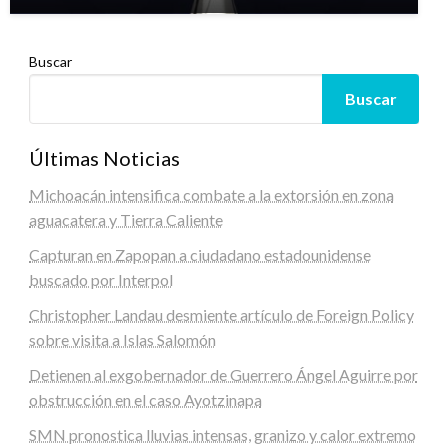
Buscar
Buscar
Últimas Noticias
Michoacán intensifica combate a la extorsión en zona
aguacatera y Tierra Caliente
Capturan en Zapopan a ciudadano estadounidense
buscado por Interpol
Christopher Landau desmiente artículo de Foreign Policy
sobre visita a Islas Salomón
Detienen al exgobernador de Guerrero Ángel Aguirre por
obstrucción en el caso Ayotzinapa
SMN pronostica lluvias intensas, granizo y calor extremo