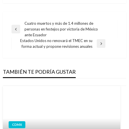
Navegación
Cuatro muertos y más de 1.4 millones de
personas en festejos por victoria de México
de
Entrada
ante Ecuador
anterior
entradas
Estados Unidos no renovará el TMEC en su
Entrada
forma actual y propone revisiones anuales
siguiente
TAMBIÉN TE PODRÍA GUSTAR
CDMX