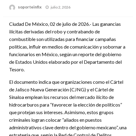
Publicado
soporteinfix
julio 2, 2026
en
Ciudad De México, 02 de julio de 2026.- Las ganancias
ilícitas derivadas del robo y contrabando de
combustible son utilizadas para financiar campañas
políticas, influir en medios de comunicación y sobornar a
funcionarios en México, según un reporte del gobierno
de Estados Unidos elaborado por el Departamento del
Tesoro.
El documento indica que organizaciones como el Cártel
de Jalisco Nueva Generación (CJNG) y el Cártel de
Sinaloa emplean los recursos del mercado ilícito de
hidrocarburos para “favorecer la elección de políticos”
que protejan sus intereses. Asimismo, estos grupos
criminales logran colocar “aliados en puestos
administrativos clave dentro del gobierno mexicano”, una
estrategia que, según la Red de Control de Delitos