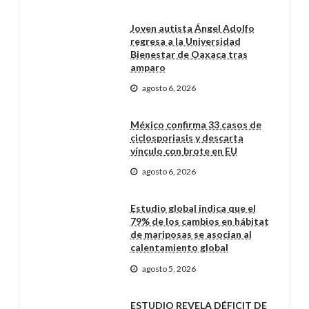
Joven autista Ángel Adolfo
regresa a la Universidad
Bienestar de Oaxaca tras
amparo
agosto 6, 2026
México confirma 33 casos de
ciclosporiasis y descarta
vínculo con brote en EU
agosto 6, 2026
Estudio global indica que el
79% de los cambios en hábitat
de mariposas se asocian al
calentamiento global
agosto 5, 2026
ESTUDIO REVELA DÉFICIT DE