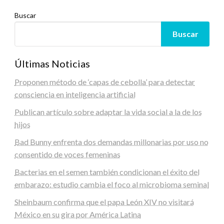
Buscar
Buscar
Últimas Noticias
Proponen método de ‘capas de cebolla’ para detectar
consciencia en inteligencia artificial
Publican artículo sobre adaptar la vida social a la de los
hijos
Bad Bunny enfrenta dos demandas millonarias por uso no
consentido de voces femeninas
Bacterias en el semen también condicionan el éxito del
embarazo: estudio cambia el foco al microbioma seminal
Sheinbaum confirma que el papa León XIV no visitará
México en su gira por América Latina