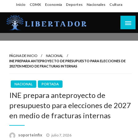
Salta
Inicio
CDMX
Economía
Deportes
Nacionales
Cultura
al
contenido
Libertador MX
PÁGINA DE INICIO
NACIONAL
INE PREPARA ANTEPROYECTO DE PRESUPUESTO PARA ELECCIONES DE
2027 EN MEDIO DE FRACTURAS INTERNAS
NACIONAL
PORTADA
INE prepara anteproyecto de
presupuesto para elecciones de 2027
en medio de fracturas internas
Publicado
soporteinfix
julio 7, 2026