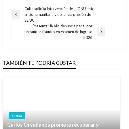
Navegación
Cuba solicita intervención de la ONU ante
crisis humanitaria y denuncia presión de
de
Entrada
EE.UU.
anterior
entradas
Presenta UNAM denuncia penal por
presuntos fraudes en examen de ingreso
Entrada
2026
siguiente
TAMBIÉN TE PODRÍA GUSTAR
CDMX
Carlos Orvañanos promete recuperar y