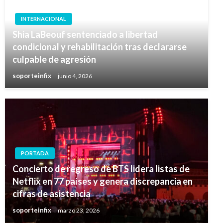
INTERNACIONAL
Shia LaBeouf sentenciado a libertad
condicional y rehabilitación tras declararse
culpable de agresión
soporteinfix
junio 4, 2026
PORTADA
Concierto de regreso de BTS lidera listas de
Netflix en 77 países y genera discrepancia en
cifras de asistencia
soporteinfix
marzo 23, 2026