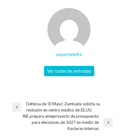
soporteinfix
Ver todas las entradas
Navegación
Defensa de ‘El Mayo’ Zambada solicita su
Entrada
reclusión en centro médico de EE.UU.
de
anterior
INE prepara anteproyecto de presupuesto
entradas
para elecciones de 2027 en medio de
Entrada
fracturas internas
siguiente