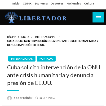
Salta
Inicio
CDMX
Economía
Deportes
Nacionales
Cultura
al
contenido
Libertador MX
PÁGINA DE INICIO
INTERNACIONAL
CUBA SOLICITA INTERVENCIÓN DE LA ONU ANTE CRISIS HUMANITARIA Y
DENUNCIA PRESIÓN DE EE.UU.
INTERNACIONAL
PORTADA
Cuba solicita intervención de la ONU
ante crisis humanitaria y denuncia
presión de EE.UU.
Publicado
soporteinfix
julio 7, 2026
en