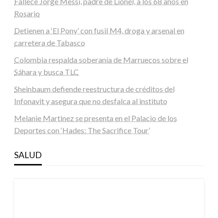
Fallece Jorge Messi, padre de Lionel, a los 68 años en
Rosario
Detienen a ‘El Pony’ con fusil M4, droga y arsenal en
carretera de Tabasco
Colombia respalda soberanía de Marruecos sobre el
Sáhara y busca TLC
Sheinbaum defiende reestructura de créditos del
Infonavit y asegura que no desfalca al instituto
Melanie Martinez se presenta en el Palacio de los
Deportes con ‘Hades: The Sacrifice Tour’
SALUD