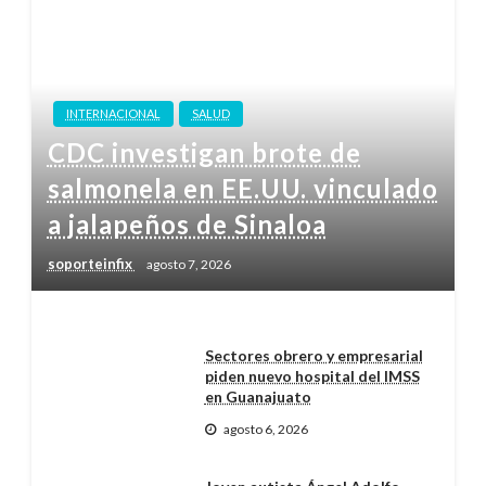
INTERNACIONAL
SALUD
CDC investigan brote de
salmonela en EE.UU. vinculado
a jalapeños de Sinaloa
soporteinfix
agosto 7, 2026
Sectores obrero y empresarial
piden nuevo hospital del IMSS
en Guanajuato
agosto 6, 2026