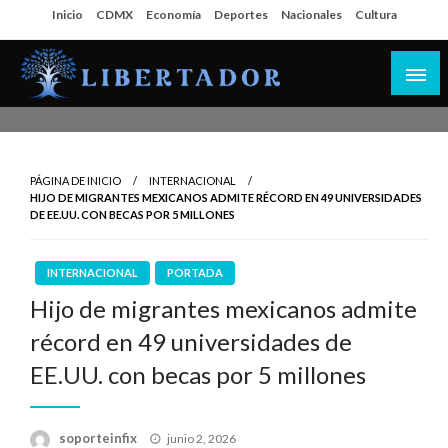
Salta
Inicio
CDMX
Economía
Deportes
Nacionales
Cultura
al
contenido
Libertador MX
PÁGINA DE INICIO
INTERNACIONAL
HIJO DE MIGRANTES MEXICANOS ADMITE RÉCORD EN 49 UNIVERSIDADES
DE EE.UU. CON BECAS POR 5 MILLONES
INTERNACIONAL
PORTADA
Hijo de migrantes mexicanos admite
récord en 49 universidades de
EE.UU. con becas por 5 millones
Publicado
soporteinfix
junio 2, 2026