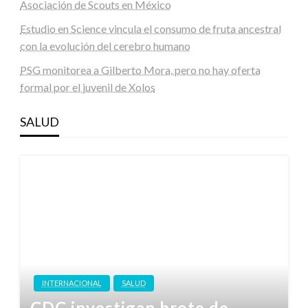
Asociación de Scouts en México
Estudio en Science vincula el consumo de fruta ancestral
con la evolución del cerebro humano
PSG monitorea a Gilberto Mora, pero no hay oferta
formal por el juvenil de Xolos
SALUD
INTERNACIONAL
SALUD
CDC investigan brote de