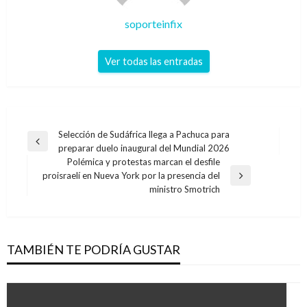
soporteinfix
Ver todas las entradas
Navegación
Selección de Sudáfrica llega a Pachuca para
Entrada
preparar duelo inaugural del Mundial 2026
de
anterior
Polémica y protestas marcan el desfile
entradas
proisraelí en Nueva York por la presencia del
Entrada
ministro Smotrich
siguiente
TAMBIÉN TE PODRÍA GUSTAR