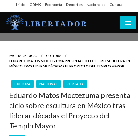
Salta
Inicio
CDMX
Economía
Deportes
Nacionales
Cultura
al
contenido
Libertador MX
PÁGINA DE INICIO
CULTURA
EDUARDO MATOS MOCTEZUMA PRESENTA CICLO SOBRE ESCULTURA EN
MÉXICO TRAS LIDERAR DÉCADAS EL PROYECTO DEL TEMPLO MAYOR
CULTURA
NACIONAL
PORTADA
Eduardo Matos Moctezuma presenta
ciclo sobre escultura en México tras
liderar décadas el Proyecto del
Templo Mayor