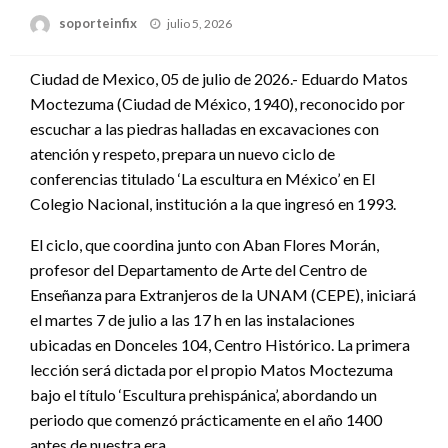
Publicado
soporteinfix
julio 5, 2026
en
Ciudad de Mexico, 05 de julio de 2026.- Eduardo Matos
Moctezuma (Ciudad de México, 1940), reconocido por
escuchar a las piedras halladas en excavaciones con
atención y respeto, prepara un nuevo ciclo de
conferencias titulado ‘La escultura en México’ en El
Colegio Nacional, institución a la que ingresó en 1993.
El ciclo, que coordina junto con Aban Flores Morán,
profesor del Departamento de Arte del Centro de
Enseñanza para Extranjeros de la UNAM (CEPE), iniciará
el martes 7 de julio a las 17 h en las instalaciones
ubicadas en Donceles 104, Centro Histórico. La primera
lección será dictada por el propio Matos Moctezuma
bajo el título ‘Escultura prehispánica’, abordando un
periodo que comenzó prácticamente en el año 1400
antes de nuestra era.