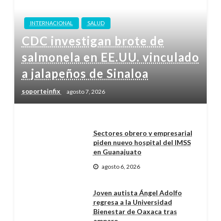
INTERNACIONAL
SALUD
CDC investigan brote de
salmonela en EE.UU. vinculado
a jalapeños de Sinaloa
soporteinfix
agosto 7, 2026
Sectores obrero y empresarial
piden nuevo hospital del IMSS
en Guanajuato
agosto 6, 2026
Joven autista Ángel Adolfo
regresa a la Universidad
Bienestar de Oaxaca tras
amparo