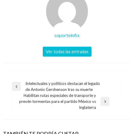
soporteinfix
Ver todas las entradas
Navegación
Intelectuales y políticos destacan el legado
Entrada
de Antonio Gershenson tras su muerte
de
anterior
Habilitan rutas especiales de transporte y
entradas
prevén tormentas para el partido México vs
Entrada
Inglaterra
siguiente
TAMBIÉN TE PODRÍA GUSTAR