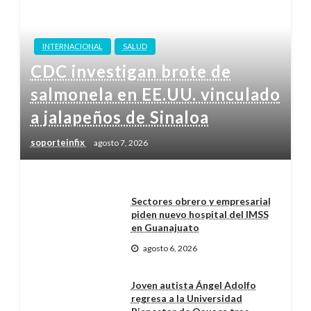
INTERNACIONAL
SALUD
CDC investigan brote de
salmonela en EE.UU. vinculado
a jalapeños de Sinaloa
soporteinfix
agosto 7, 2026
Sectores obrero y empresarial
piden nuevo hospital del IMSS
en Guanajuato
agosto 6, 2026
Joven autista Ángel Adolfo
regresa a la Universidad