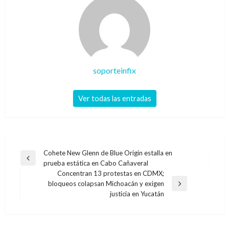
soporteinfix
Ver todas las entradas
Navegación
Cohete New Glenn de Blue Origin estalla en
Entrada
prueba estática en Cabo Cañaveral
de
anterior
Concentran 13 protestas en CDMX;
entradas
bloqueos colapsan Michoacán y exigen
Entrada
justicia en Yucatán
siguiente