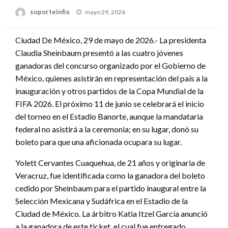
Publicado
soporteinfix
mayo 29, 2026
en
Ciudad De México, 29 de mayo de 2026.- La presidenta
Claudia Sheinbaum presentó a las cuatro jóvenes
ganadoras del concurso organizado por el Gobierno de
México, quienes asistirán en representación del país a la
inauguración y otros partidos de la Copa Mundial de la
FIFA 2026. El próximo 11 de junio se celebrará el inicio
del torneo en el Estadio Banorte, aunque la mandataria
federal no asistirá a la ceremonia; en su lugar, donó su
boleto para que una aficionada ocupara su lugar.
Yolett Cervantes Cuaquehua, de 21 años y originaria de
Veracruz, fue identificada como la ganadora del boleto
cedido por Sheinbaum para el partido inaugural entre la
Selección Mexicana y Sudáfrica en el Estadio de la
Ciudad de México. La árbitro Katia Itzel García anunció
a la ganadora de este ticket, el cual fue entregado