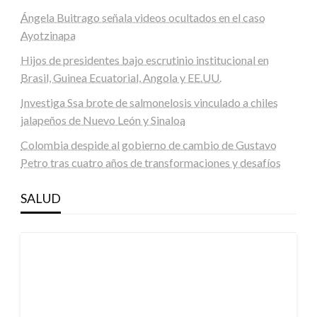
Ángela Buitrago señala videos ocultados en el caso
Ayotzinapa
Hijos de presidentes bajo escrutinio institucional en
Brasil, Guinea Ecuatorial, Angola y EE.UU.
Investiga Ssa brote de salmonelosis vinculado a chiles
jalapeños de Nuevo León y Sinaloa
Colombia despide al gobierno de cambio de Gustavo
Petro tras cuatro años de transformaciones y desafíos
SALUD