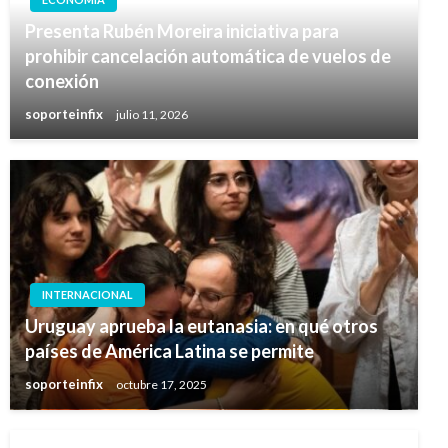
Presenta Rubén Moreira iniciativa para
prohibir cancelación automática de vuelos de
conexión
soporteinfix
julio 11, 2026
INTERNACIONAL
Uruguay aprueba la eutanasia: en qué otros
países de América Latina se permite
soporteinfix
octubre 17, 2025