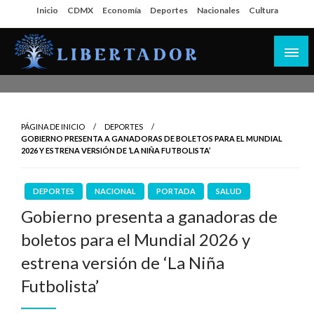
Salta
Inicio
CDMX
Economía
Deportes
Nacionales
Cultura
al
contenido
Libertador MX
PÁGINA DE INICIO
DEPORTES
GOBIERNO PRESENTA A GANADORAS DE BOLETOS PARA EL MUNDIAL
2026 Y ESTRENA VERSIÓN DE ‘LA NIÑA FUTBOLISTA’
DEPORTES
NACIONAL
PORTADA
SALUD
Gobierno presenta a ganadoras de
boletos para el Mundial 2026 y
estrena versión de ‘La Niña
Futbolista’