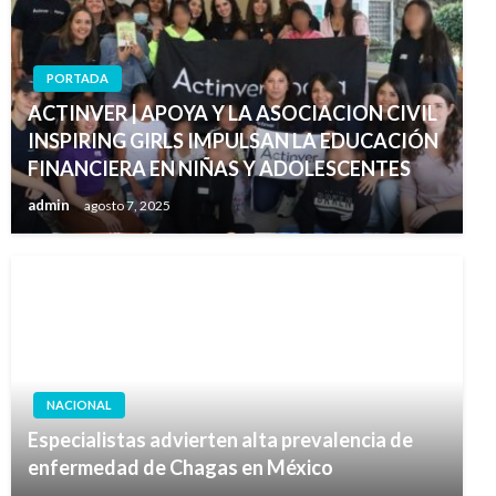
PORTADA
ACTINVER | APOYA Y LA ASOCIACION CIVIL
INSPIRING GIRLS IMPULSAN LA EDUCACIÓN
FINANCIERA EN NIÑAS Y ADOLESCENTES
admin
agosto 7, 2025
NACIONAL
Especialistas advierten alta prevalencia de
enfermedad de Chagas en México