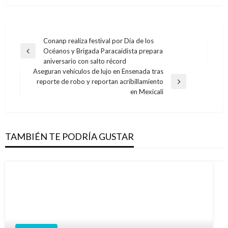
Navegación
Conanp realiza festival por Día de los
Océanos y Brigada Paracaidista prepara
de
Entrada
aniversario con salto récord
anterior
entradas
Aseguran vehículos de lujo en Ensenada tras
reporte de robo y reportan acribillamiento
Entrada
en Mexicali
siguiente
TAMBIÉN TE PODRÍA GUSTAR