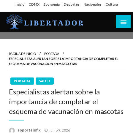
Salta
Inicio
CDMX
Economía
Deportes
Nacionales
Cultura
al
contenido
Libertador MX
PÁGINA DE INICIO
PORTADA
ESPECIALISTAS ALERTAN SOBRE LA IMPORTANCIA DE COMPLETAR EL
ESQUEMA DE VACUNACIÓN EN MASCOTAS
PORTADA
SALUD
Especialistas alertan sobre la
importancia de completar el
esquema de vacunación en mascotas
Publicado
soporteinfix
junio 9, 2026