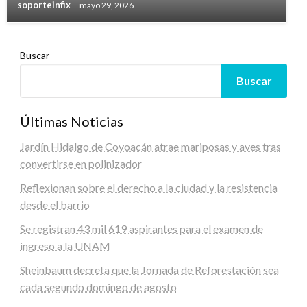
soporteinfix
mayo 29, 2026
Buscar
Buscar
Últimas Noticias
Jardín Hidalgo de Coyoacán atrae mariposas y aves tras
convertirse en polinizador
Reflexionan sobre el derecho a la ciudad y la resistencia
desde el barrio
Se registran 43 mil 619 aspirantes para el examen de
ingreso a la UNAM
Sheinbaum decreta que la Jornada de Reforestación sea
cada segundo domingo de agosto