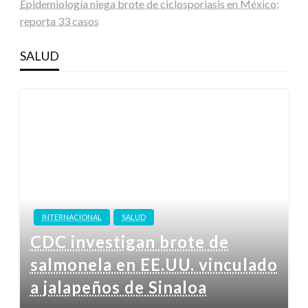
Epidemiología niega brote de ciclosporiasis en México;
reporta 33 casos
SALUD
INTERNACIONAL
SALUD
CDC investigan brote de
salmonela en EE.UU. vinculado
a jalapeños de Sinaloa