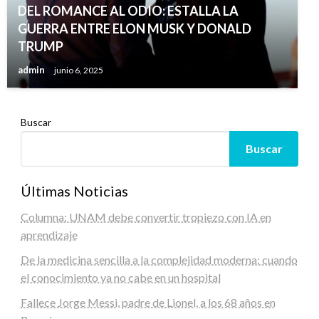
DEL ROMANCE AL ODIO: ESTALLA LA
GUERRA ENTRE ELON MUSK Y DONALD
TRUMP
admin
junio 6, 2025
Buscar
Buscar
Últimas Noticias
Columna: UNAM debe convertir tropiezo con IA en
aprendizaje
De la medicina sencilla a la complejidad moderna: cuando
el conocimiento ya no cabe en un hospital
Fallece Jorge Messi, padre de Lionel, a los 68 años en