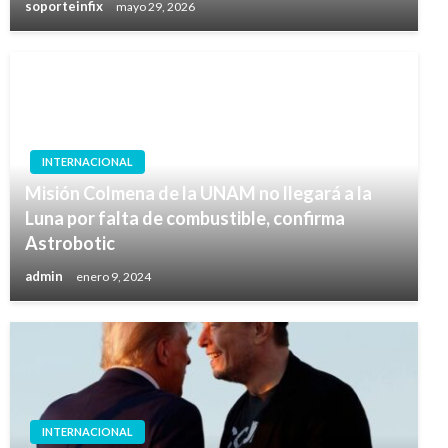
soporteinfix
mayo 29, 2026
INTERNACIONAL
Misión Colmena de la UNAM no llegará a la
Luna por falta de combustible, confirma
Astrobotic
admin
enero 9, 2024
INTERNACIONAL