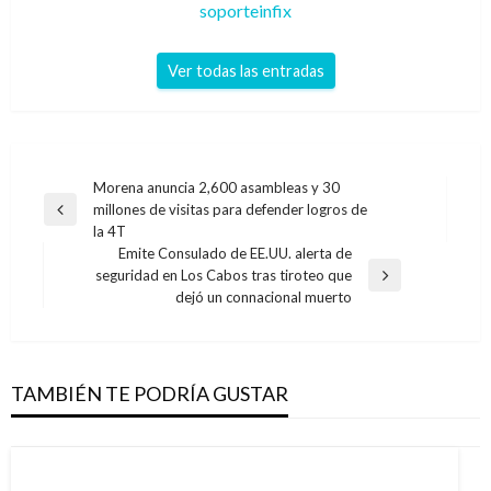
soporteinfix
Ver todas las entradas
Navegación
Morena anuncia 2,600 asambleas y 30
millones de visitas para defender logros de
de
Entrada
la 4T
anterior
entradas
Emite Consulado de EE.UU. alerta de
seguridad en Los Cabos tras tiroteo que
Entrada
dejó un connacional muerto
siguiente
TAMBIÉN TE PODRÍA GUSTAR