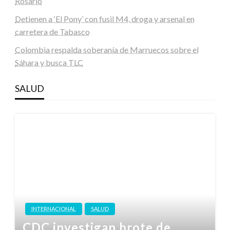
Rosario
Detienen a ‘El Pony’ con fusil M4, droga y arsenal en
carretera de Tabasco
Colombia respalda soberanía de Marruecos sobre el
Sáhara y busca TLC
SALUD
INTERNACIONAL
SALUD
CDC investigan brote de