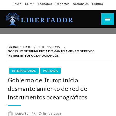
Salta
Inicio
CDMX
Economía
Deportes
Nacionales
Cultura
al
contenido
Libertador MX
PÁGINA DE INICIO
INTERNACIONAL
GOBIERNO DE TRUMP INICIA DESMANTELAMIENTO DE RED DE
INSTRUMENTOS OCEANOGRÁFICOS
INTERNACIONAL
PORTADA
Gobierno de Trump inicia
desmantelamiento de red de
instrumentos oceanográficos
Publicado
soporteinfix
junio 3, 2026