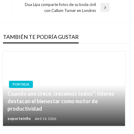
anterior
entradas
Dua Lipa comparte fotos de su boda civil
Entrada
con Callum Turner en Londres
siguiente
TAMBIÉN TE PODRÍA GUSTAR
PORTADA
Cuando uno crece, crecemos todos”: líderes
destacan el bienestar como motor de
productividad
soporteinfix
abril 14, 2026