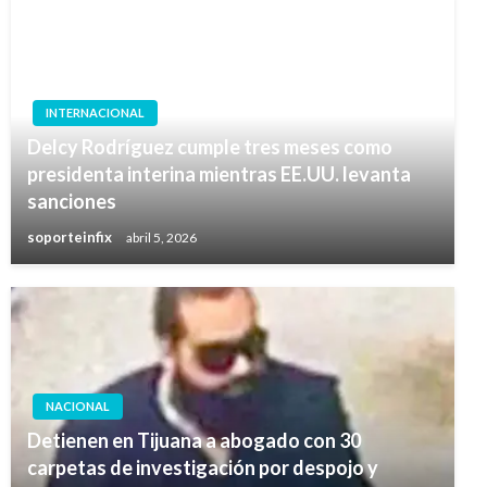
INTERNACIONAL
Delcy Rodríguez cumple tres meses como
presidenta interina mientras EE.UU. levanta
sanciones
soporteinfix
abril 5, 2026
NACIONAL
Detienen en Tijuana a abogado con 30
carpetas de investigación por despojo y