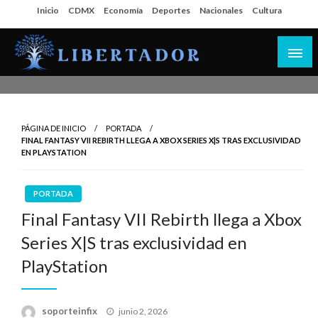
Salta
Inicio
CDMX
Economía
Deportes
Nacionales
Cultura
al
contenido
Libertador MX
PÁGINA DE INICIO
PORTADA
FINAL FANTASY VII REBIRTH LLEGA A XBOX SERIES X|S TRAS EXCLUSIVIDAD
EN PLAYSTATION
PORTADA
Final Fantasy VII Rebirth llega a Xbox
Series X|S tras exclusividad en
PlayStation
Publicado
soporteinfix
junio 2, 2026