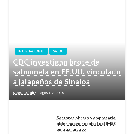
INTERNACIONAL
SALUD
CDC investigan brote de
salmonela en EE.UU. vinculado
a jalapeños de Sinaloa
soporteinfix
agosto 7, 2026
Sectores obrero y empresarial
piden nuevo hospital del IMSS
en Guanajuato