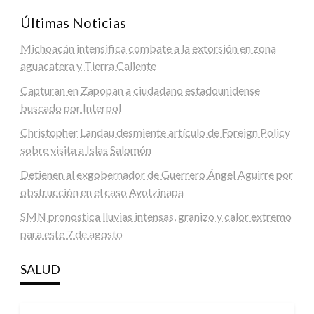
Últimas Noticias
Michoacán intensifica combate a la extorsión en zona
aguacatera y Tierra Caliente
Capturan en Zapopan a ciudadano estadounidense
buscado por Interpol
Christopher Landau desmiente artículo de Foreign Policy
sobre visita a Islas Salomón
Detienen al exgobernador de Guerrero Ángel Aguirre por
obstrucción en el caso Ayotzinapa
SMN pronostica lluvias intensas, granizo y calor extremo
para este 7 de agosto
SALUD