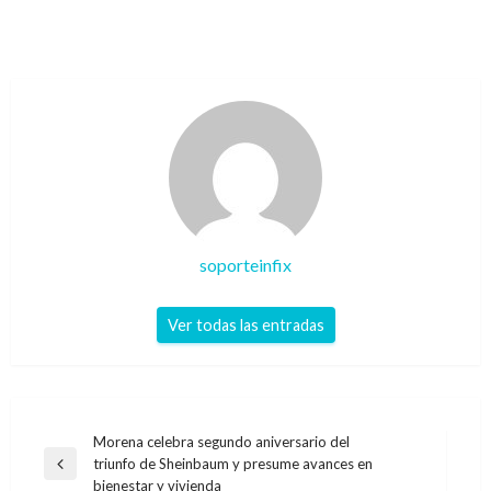
soporteinfix
Ver todas las entradas
Navegación
Morena celebra segundo aniversario del
triunfo de Sheinbaum y presume avances en
de
Entrada
bienestar y vivienda