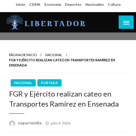
Salta
Inicio
CDMX
Economía
Deportes
Nacionales
Cultura
al
contenido
Libertador MX
PÁGINA DE INICIO
NACIONAL
FGR Y EJÉRCITO REALIZAN CATEO EN TRANSPORTES RAMÍREZ EN
ENSENADA
NACIONAL
PORTADA
FGR y Ejército realizan cateo en
Transportes Ramírez en Ensenada
Publicado
soporteinfix
julio 9, 2026
en