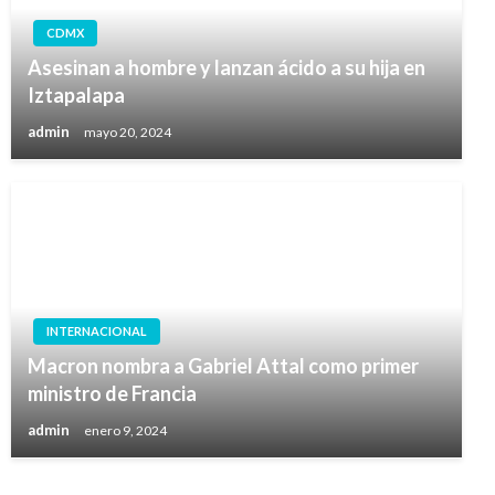
CDMX
Asesinan a hombre y lanzan ácido a su hija en
Iztapalapa
admin
mayo 20, 2024
INTERNACIONAL
Macron nombra a Gabriel Attal como primer
ministro de Francia
admin
enero 9, 2024