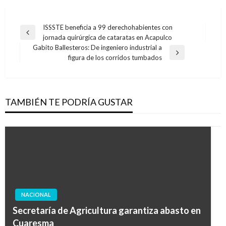
Navegación
ISSSTE beneficia a 99 derechohabientes con
Entrada
jornada quirúrgica de cataratas en Acapulco
de
anterior
Gabito Ballesteros: De ingeniero industrial a
entradas
Entrada
figura de los corridos tumbados
siguiente
TAMBIÉN TE PODRÍA GUSTAR
NACIONAL
Secretaría de Agricultura garantiza abasto en
Cuaresma