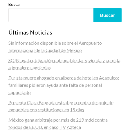
Buscar
Buscar
Últimas Noticias
Sin información disponible sobre el Aeropuerto
Internacional de la Ciudad de México
SCJN avala obligación patronal de dar vivienda y comida
a jornaleros agrícolas
Turista muere ahogado en alberca de hotel en Acapulco;
familiares pidieron ayuda ante falta de personal
capacitado
Presenta Clara Brugada estrategia contra despojo de
inmuebles con restituciones en 15 días
México gana arbitraje por más de 219 mdd contra
fondos de EE.UU. en caso TV Azteca