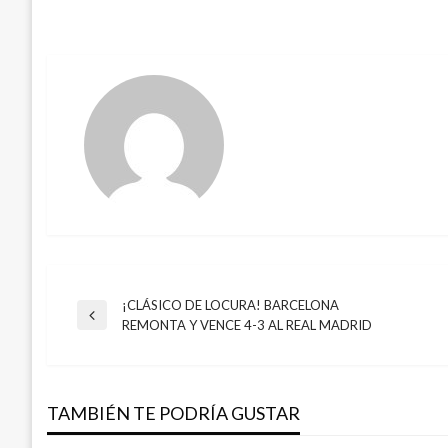
¡CLÁSICO DE LOCURA! BARCELONA
Navegación
Entrada
REMONTA Y VENCE 4-3 AL REAL MADRID
anterior
de
TAMBIÉN TE PODRÍA GUSTAR
entradas