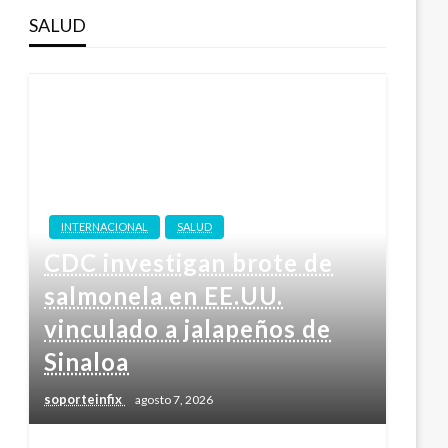
SALUD
INTERNACIONAL
SALUD
CDC investigan brote de
salmonela en EE.UU.
vinculado a jalapeños de
Sinaloa
soporteinfix
agosto 7, 2026