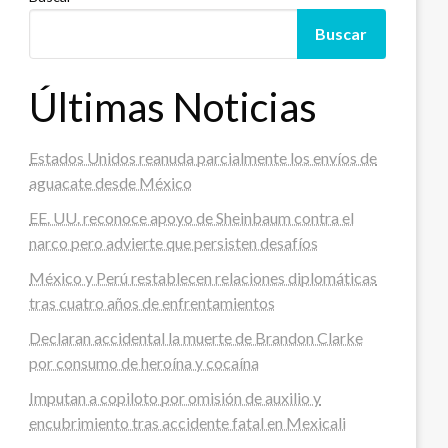
Buscar
Últimas Noticias
Estados Unidos reanuda parcialmente los envíos de
aguacate desde México
EE. UU. reconoce apoyo de Sheinbaum contra el
narco pero advierte que persisten desafíos
México y Perú restablecen relaciones diplomáticas
tras cuatro años de enfrentamientos
Declaran accidental la muerte de Brandon Clarke
por consumo de heroína y cocaína
Imputan a copiloto por omisión de auxilio y
encubrimiento tras accidente fatal en Mexicali