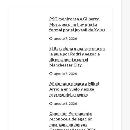
PSG monitorea a Gilberto
Mora, pero no hay oferta
formal por el juvenil de Xolos
agosto 7, 2026
El Barcelona gana terreno en
la puja por Rodri y negocia
directamente con el
Manchester City
agosto 7, 2026
Aficionado encara a Mikel
Arriola en vuelo y exige
regreso del ascenso
agosto 6, 2026
Comisión Permanente
reconoce a delegación
mexicana en Juegos
Centroamericanos 2026