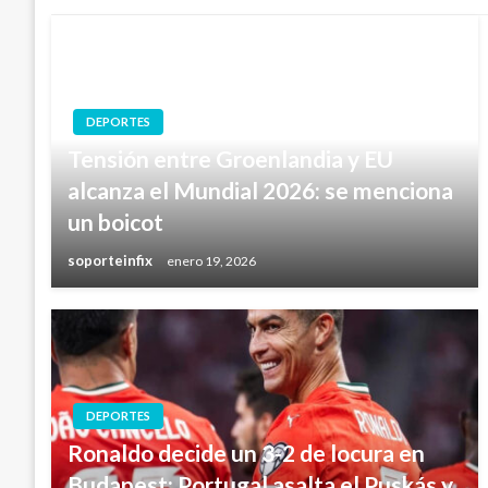
DEPORTES
Tensión entre Groenlandia y EU
alcanza el Mundial 2026: se menciona
un boicot
soporteinfix
enero 19, 2026
DEPORTES
Ronaldo decide un 3-2 de locura en
Budapest: Portugal asalta el Puskás y