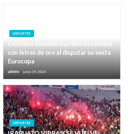
DEPORTES
Cristiano Ronaldo escribió su nombre
con letras de oro al disputar su sexta
Eurocopa
admin
junio 19, 2024
DEPORTES
IRAPUATO VIBRA Y SE VUELVE