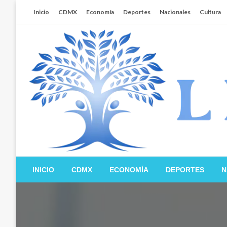
Salta
Inicio
CDMX
Economía
Deportes
Nacionales
Cultura
al
contenido
Libertador MX
INICIO
CDMX
ECONOMÍA
DEPORTES
N