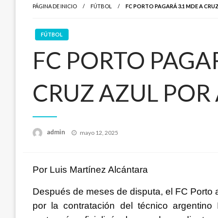
PÁGINA DE INICIO
FÚTBOL
FC PORTO PAGARÁ 3.1 MDE A CRU
FÚTBOL
FC PORTO PAGAR
CRUZ AZUL POR
Publicado
admin
mayo 12, 2025
en
Por Luis Martínez Alcántara
Después de meses de disputa, el FC Porto a
por la contratación del técnico argentino