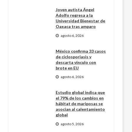
Joven autista Ángel
Adolfo regresa a la
Universidad Bienestar de
Oaxaca tras amparo
agosto 6, 2026
México confirma 33 casos
de ciclosporiasis y
descarta vínculo con
brote en EU
agosto 6, 2026
Estudio global indica que
el 79% de los cambios en
hábitat de mariposas se
asocian al calentamiento
global
agosto 5, 2026