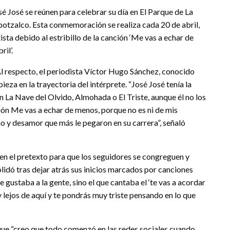
 José se reúnen para celebrar su día en El Parque de La
apotzalco. Esta conmemoración se realiza cada 20 de abril,
ista debido al estribillo de la canción ‘Me vas a echar de
il’.
 Al respecto, el periodista Víctor Hugo Sánchez, conocido
ieza en la trayectoria del intérprete. “José José tenía la
La Nave del Olvido, Almohada o El Triste, aunque él no los
ón Me vas a echar de menos, porque no es ni de mis
ho y desamor que más le pegaron en su carrera”, señaló
en el pretexto para que los seguidores se congreguen y
olidó tras dejar atrás sus inicios marcados por canciones
e gustaba a la gente, sino el que cantaba el ‘te vas a acordar
y lejos de aquí y te pondrás muy triste pensando en lo que
que “creo que todo comenzó en las redes sociales cuando