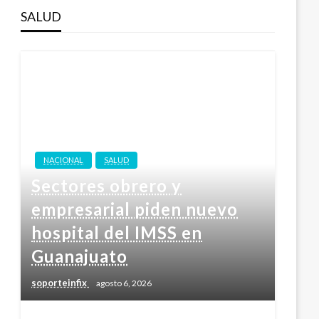
SALUD
NACIONAL
SALUD
Sectores obrero y
empresarial piden nuevo
hospital del IMSS en
Guanajuato
soporteinfix
agosto 6, 2026