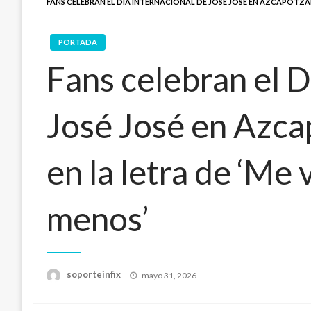
FANS CELEBRAN EL DÍA INTERNACIONAL DE JOSÉ JOSÉ EN AZCAPOTZAL
PORTADA
Fans celebran el D
José José en Azca
en la letra de ‘Me 
menos’
Publicado
soporteinfix
mayo 31, 2026
en