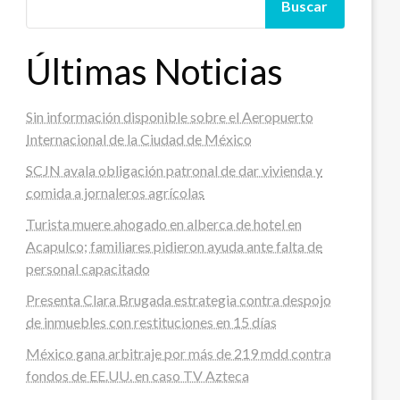
Buscar
Últimas Noticias
Sin información disponible sobre el Aeropuerto
Internacional de la Ciudad de México
SCJN avala obligación patronal de dar vivienda y
comida a jornaleros agrícolas
Turista muere ahogado en alberca de hotel en
Acapulco; familiares pidieron ayuda ante falta de
personal capacitado
Presenta Clara Brugada estrategia contra despojo
de inmuebles con restituciones en 15 días
México gana arbitraje por más de 219 mdd contra
fondos de EE.UU. en caso TV Azteca