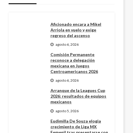
Aficionado encara a Mikel
Arriola en vuelo y exige
regreso del ascenso
agosto 6, 2026
Comisión Permanente
reconoce a delegación
mexicana en Juegos
Centroamericanos 2026
agosto 6, 2026
Arranque de la Leagues Cup
2026: resultados de equipos
mexicanos
agosto 5, 2026
Eudimilla De Souza elogia
crecimiento de Liga MX
Femenil tras presentarse con