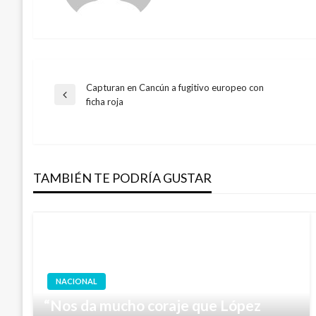
Capturan en Cancún a fugitivo europeo con
Navegación
Entrada
ficha roja
anterior
de
entradas
TAMBIÉN TE PODRÍA GUSTAR
NACIONAL
“Nos da mucho coraje que López