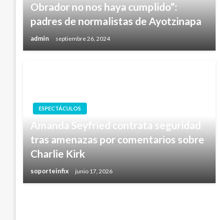
Obrador no nos haya cumplido”:
padres de normalistas de Ayotzinapa
admin
septiembre 26, 2024
ESPECTÁCULOS
Amanda Seyfried contrata seguridad
tras amenazas por comentarios sobre
Charlie Kirk
soporteinfix
junio 17, 2026