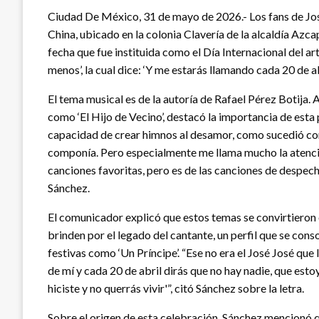
Ciudad De México, 31 de mayo de 2026.- Los fans de José
China, ubicado en la colonia Clavería de la alcaldía Azc
fecha que fue instituida como el Día Internacional del art
menos’, la cual dice: ‘Y me estarás llamando cada 20 de abr
El tema musical es de la autoría de Rafael Pérez Botija.
como ‘El Hijo de Vecino’, destacó la importancia de esta p
capacidad de crear himnos al desamor, como sucedió con 
componía. Pero especialmente me llama mucho la atenci
canciones favoritas, pero es de las canciones de despec
Sánchez.
El comunicador explicó que estos temas se convirtieron 
brinden por el legado del cantante, un perfil que se cons
festivas como ‘Un Príncipe’. “Ese no era el José José que l
de mí y cada 20 de abril dirás que no hay nadie, que esto
hiciste y no querrás vivir'”, citó Sánchez sobre la letra.
Sobre el origen de esta celebración, Sánchez mencionó 