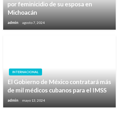
por feminicidio de su esposa en
Michoacán
admin
agosto 7, 2024
INTERNACIONAL
El Gobierno de México contratará más
de mil médicos cubanos para el IMSS
admin
mayo 13, 2024