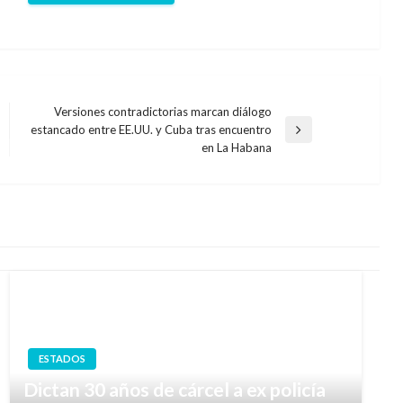
Versiones contradictorias marcan diálogo
estancado entre EE.UU. y Cuba tras encuentro
Entrada
en La Habana
siguiente
ESTADOS
Dictan 30 años de cárcel a ex policía