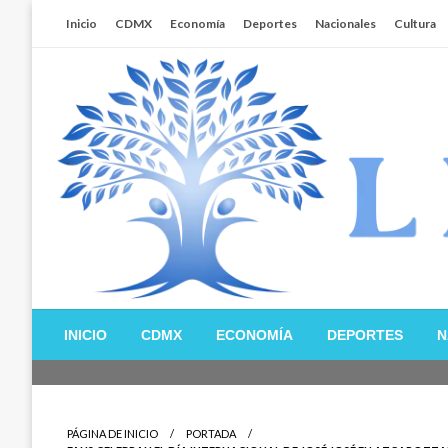
Salta
Inicio
CDMX
Economía
Deportes
Nacionales
Cultura
al
contenido
Libertador MX
INICIO
CDMX
ECONOMÍA
DEPORTES
N
PÁGINA DE INICIO
PORTADA