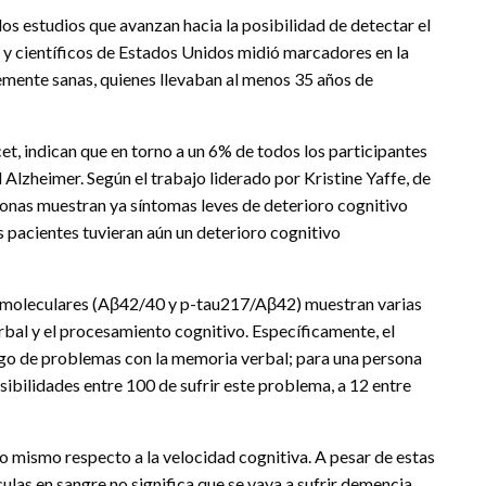
os estudios que avanzan hacia la posibilidad de detectar el
y científicos de Estados Unidos midió marcadores en la
emente sanas, quienes llevaban al menos 35 años de
et, indican que en torno a un 6% de todos los participantes
lzheimer. Según el trabajo liderado por Kristine Yaffe, de
rsonas muestran ya síntomas leves de deterioro cognitivo
s pacientes tuvieran aún un deterioro cognitivo
es moleculares (Aβ42/40 y p-tau217/Aβ42) muestran varias
bal y el procesamiento cognitivo. Específicamente, el
go de problemas con la memoria verbal; para una persona
sibilidades entre 100 de sufrir este problema, a 12 entre
 mismo respecto a la velocidad cognitiva. A pesar de estas
ulas en sangre no significa que se vaya a sufrir demencia