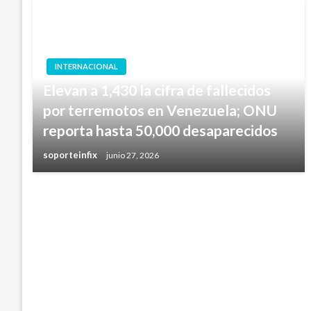
INTERNACIONAL
Elevan a 1,430 la cifra de fallecidos
por terremotos en Venezuela; ONU
reporta hasta 50,000 desaparecidos
soporteinfix
junio 27, 2026