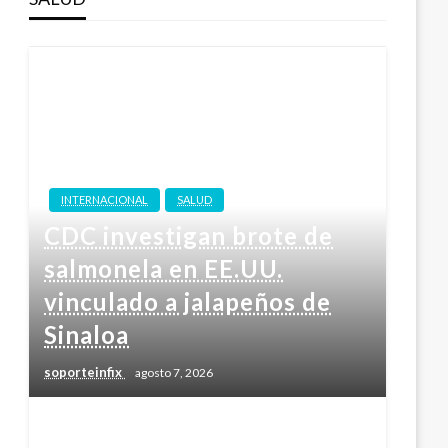
INTERNACIONAL
SALUD
CDC investigan brote de
salmonela en EE.UU.
vinculado a jalapeños de
Sinaloa
soporteinfix
agosto 7, 2026