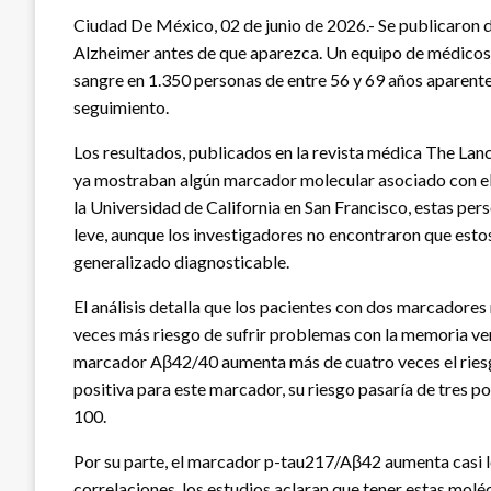
Ciudad De México, 02 de junio de 2026.- Se publicaron d
Alzheimer antes de que aparezca. Un equipo de médicos 
sangre en 1.350 personas de entre 56 y 69 años aparent
seguimiento.
Los resultados, publicados en la revista médica The Lanc
ya mostraban algún marcador molecular asociado con el A
la Universidad de California en San Francisco, estas pe
leve, aunque los investigadores no encontraron que esto
generalizado diagnosticable.
El análisis detalla que los pacientes con dos marcador
veces más riesgo de sufrir problemas con la memoria ver
marcador Aβ42/40 aumenta más de cuatro veces el ries
positiva para este marcador, su riesgo pasaría de tres po
100.
Por su parte, el marcador p-tau217/Aβ42 aumenta casi lo
correlaciones, los estudios aclaran que tener estas moléc