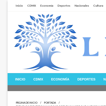
Salta
Inicio
CDMX
Economía
Deportes
Nacionales
Cultura
al
contenido
Libertador MX
INICIO
CDMX
ECONOMÍA
DEPORTES
N
PÁGINA DE INICIO
PORTADA