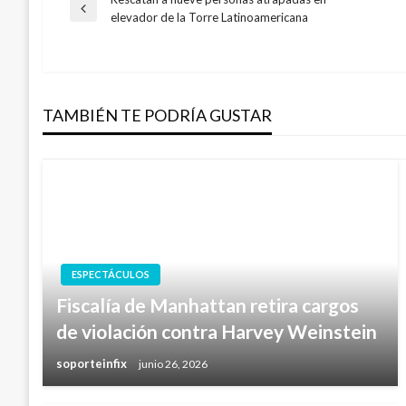
Navegación
Entrada
elevador de la Torre Latinoamericana
anterior
de
entradas
TAMBIÉN TE PODRÍA GUSTAR
ESPECTÁCULOS
Fiscalía de Manhattan retira cargos
de violación contra Harvey Weinstein
soporteinfix
junio 26, 2026