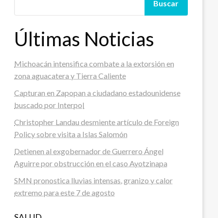
Buscar
Últimas Noticias
Michoacán intensifica combate a la extorsión en
zona aguacatera y Tierra Caliente
Capturan en Zapopan a ciudadano estadounidense
buscado por Interpol
Christopher Landau desmiente artículo de Foreign
Policy sobre visita a Islas Salomón
Detienen al exgobernador de Guerrero Ángel
Aguirre por obstrucción en el caso Ayotzinapa
SMN pronostica lluvias intensas, granizo y calor
extremo para este 7 de agosto
SALUD