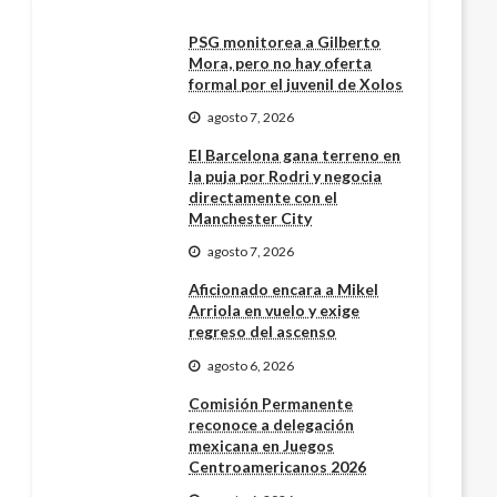
PSG monitorea a Gilberto
Mora, pero no hay oferta
formal por el juvenil de Xolos
agosto 7, 2026
El Barcelona gana terreno en
la puja por Rodri y negocia
directamente con el
Manchester City
agosto 7, 2026
Aficionado encara a Mikel
Arriola en vuelo y exige
regreso del ascenso
agosto 6, 2026
Comisión Permanente
reconoce a delegación
mexicana en Juegos
Centroamericanos 2026