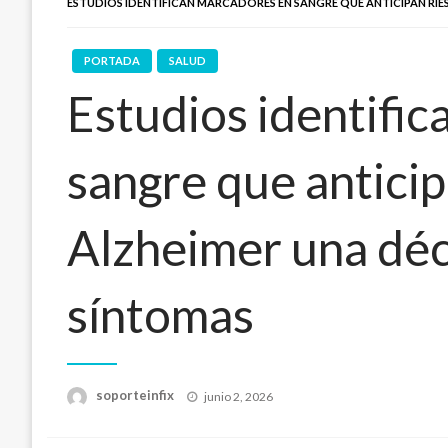
ESTUDIOS IDENTIFICAN MARCADORES EN SANGRE QUE ANTICIPAN RI
PORTADA
SALUD
Estudios identifi
sangre que anticip
Alzheimer una déc
síntomas
Publicado
soporteinfix
junio 2, 2026
en