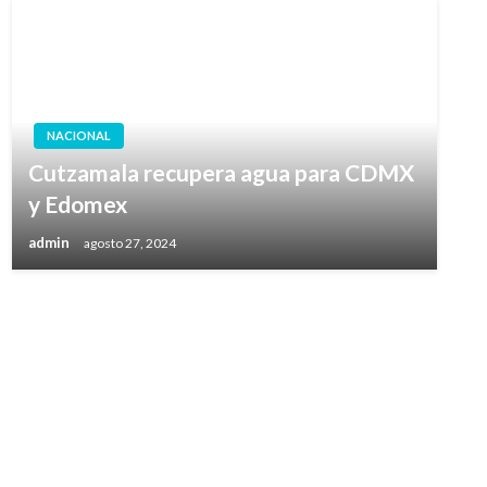
NACIONAL
Cutzamala recupera agua para CDMX
y Edomex
admin
agosto 27, 2024