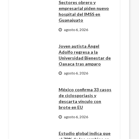
Sectores obrero y
empresarial piden nuevo
hospital del IMSS en
Guanajuato
agosto 6, 2026
Joven autista Ángel
Adolfo regresa a la
Universidad Bienestar de
Oaxaca tras amparo
agosto 6, 2026
México confirma 33 casos
de ciclosporiasis y
descarta vínculo con
brote en EU
agosto 6, 2026
Estudio global indica que