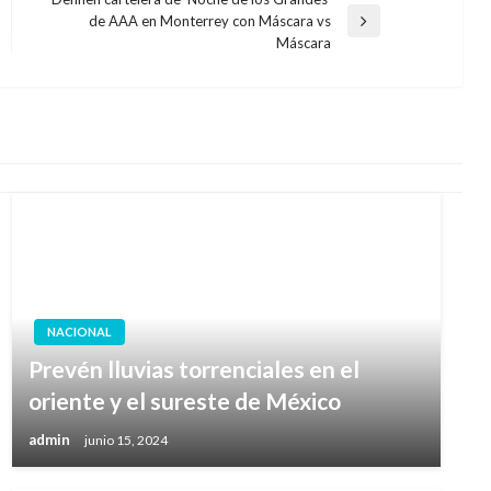
de AAA en Monterrey con Máscara vs
Entrada
Máscara
siguiente
NACIONAL
Prevén lluvias torrenciales en el
oriente y el sureste de México
admin
junio 15, 2024