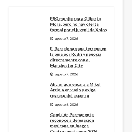
PSG monitorea a Gilberto
Mora, pero no hay oferta
formal por el juvenil de Xolos
agosto 7, 2026
El Barcelona gana terreno en
la puja por Rodri y negocia
directamente con el
Manchester City
agosto 7, 2026
Aficionado encara a Mikel
Arriola en vuelo y exige
regreso del ascenso
agosto 6, 2026
Comisión Permanente
reconoce a delegación
mexicana en Juegos
Centroamericanos 2026