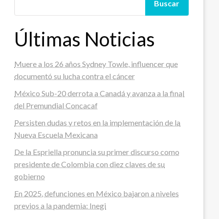
Buscar
Últimas Noticias
Muere a los 26 años Sydney Towle, influencer que
documentó su lucha contra el cáncer
México Sub-20 derrota a Canadá y avanza a la final
del Premundial Concacaf
Persisten dudas y retos en la implementación de la
Nueva Escuela Mexicana
De la Espriella pronuncia su primer discurso como
presidente de Colombia con diez claves de su
gobierno
En 2025, defunciones en México bajaron a niveles
previos a la pandemia: Inegi