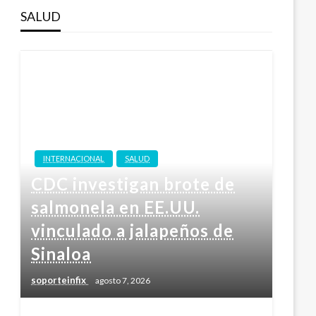
SALUD
INTERNACIONAL
SALUD
CDC investigan brote de
salmonela en EE.UU.
vinculado a jalapeños de
Sinaloa
soporteinfix
agosto 7, 2026