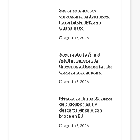
Sectores obrero y
empresarial piden nuevo
hospital del IMSS en
Guanajuato
agosto 6, 2026
Joven autista Ángel
Adolfo regresa a la
Universidad Bienestar de
Oaxaca tras amparo
agosto 6, 2026
México confirma 33 casos
de ciclosporiasis y
descarta vínculo con
brote en EU
agosto 6, 2026