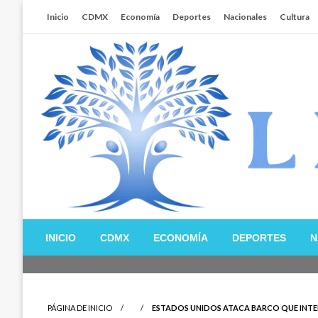
Salta
Inicio
CDMX
Economía
Deportes
Nacionales
Cultura
al
contenido
Libertador MX
INICIO
CDMX
ECONOMÍA
DEPORTES
N
PÁGINA DE INICIO
ESTADOS UNIDOS ATACA BARCO QUE INT