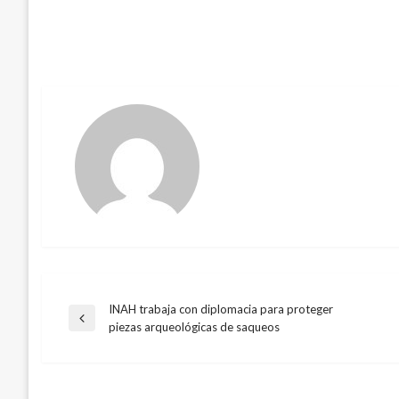
INAH trabaja con diplomacia para proteger
Navegación
Entrada
piezas arqueológicas de saqueos
anterior
de