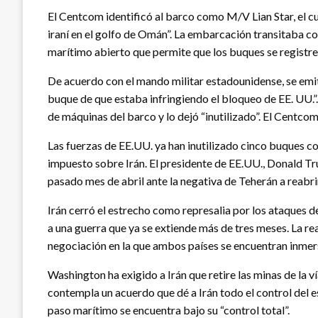
El Centcom identificó al barco como M/V Lian Star, el c
iraní en el golfo de Omán”. La embarcación transitaba c
marítimo abierto que permite que los buques se registren
De acuerdo con el mando militar estadounidense, se emit
buque de que estaba infringiendo el bloqueo de EE. UU.”. 
de máquinas del barco y lo dejó “inutilizado”. El Centcom
Las fuerzas de EE.UU. ya han inutilizado cinco buques c
impuesto sobre Irán. El presidente de EE.UU., Donald Tr
pasado mes de abril ante la negativa de Teherán a reabr
Irán cerró el estrecho como represalia por los ataques de
a una guerra que ya se extiende más de tres meses. La rea
negociación en la que ambos países se encuentran inmerso
Washington ha exigido a Irán que retire las minas de la v
contempla un acuerdo que dé a Irán todo el control del e
paso marítimo se encuentra bajo su “control total”.