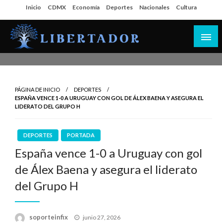
Salta
Inicio
CDMX
Economía
Deportes
Nacionales
Cultura
al
contenido
Libertador MX
PÁGINA DE INICIO
DEPORTES
ESPAÑA VENCE 1-0 A URUGUAY CON GOL DE ÁLEX BAENA Y ASEGURA EL
LIDERATO DEL GRUPO H
DEPORTES
PORTADA
España vence 1-0 a Uruguay con gol
de Álex Baena y asegura el liderato
del Grupo H
Publicado
soporteinfix
junio 27, 2026