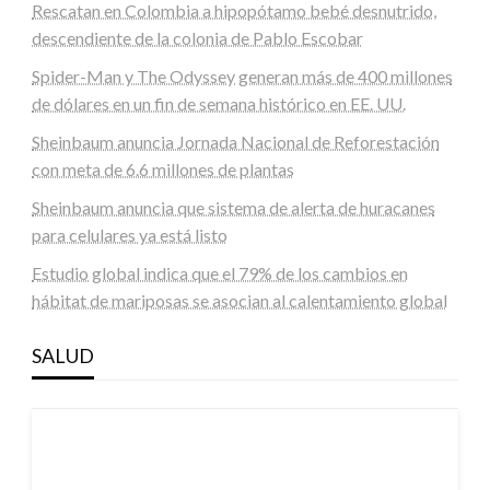
Rescatan en Colombia a hipopótamo bebé desnutrido,
descendiente de la colonia de Pablo Escobar
Spider-Man y The Odyssey generan más de 400 millones
de dólares en un fin de semana histórico en EE. UU.
Sheinbaum anuncia Jornada Nacional de Reforestación
con meta de 6.6 millones de plantas
Sheinbaum anuncia que sistema de alerta de huracanes
para celulares ya está listo
Estudio global indica que el 79% de los cambios en
hábitat de mariposas se asocian al calentamiento global
SALUD