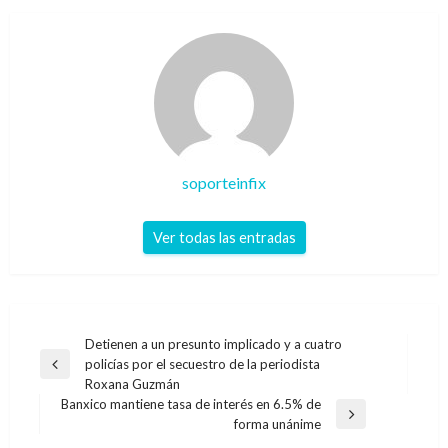
soporteinfix
Ver todas las entradas
Navegación
Detienen a un presunto implicado y a cuatro
policías por el secuestro de la periodista
de
Entrada
Roxana Guzmán
anterior
entradas
Banxico mantiene tasa de interés en 6.5% de
Entrada
forma unánime
siguiente