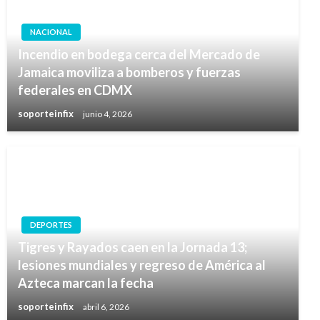
NACIONAL
Incendio en bodega cerca del Mercado de
Jamaica moviliza a bomberos y fuerzas
federales en CDMX
soporteinfix
junio 4, 2026
DEPORTES
Tigres y Rayados caen en la Jornada 13;
lesiones mundiales y regreso de América al
Azteca marcan la fecha
soporteinfix
abril 6, 2026