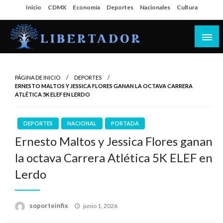
Salta
Inicio
CDMX
Economía
Deportes
Nacionales
Cultura
al
contenido
Libertador MX
PÁGINA DE INICIO
DEPORTES
ERNESTO MALTOS Y JESSICA FLORES GANAN LA OCTAVA CARRERA
ATLÉTICA 5K ELEF EN LERDO
DEPORTES
NACIONAL
PORTADA
Ernesto Maltos y Jessica Flores ganan
la octava Carrera Atlética 5K ELEF en
Lerdo
Publicado
soporteinfix
junio 1, 2026
en