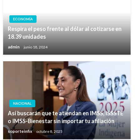
ECONOMÍA
Respira el peso frente al dólar al cotizarse en
18.39 unidades
admin
junio 18, 2024
NACIONAL
Así buscarán que te atiendan en IMSS, ISSSTE
o IMSS-Bienestar sin importar tu afiliación
soporteinfix
octubre 8, 2025