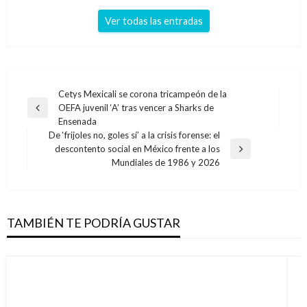
Ver todas las entradas
Navegación
Cetys Mexicali se corona tricampeón de la
OEFA juvenil ‘A’ tras vencer a Sharks de
de
Entrada
Ensenada
anterior
entradas
De ‘frijoles no, goles sí’ a la crisis forense: el
descontento social en México frente a los
Entrada
Mundiales de 1986 y 2026
siguiente
TAMBIÉN TE PODRÍA GUSTAR