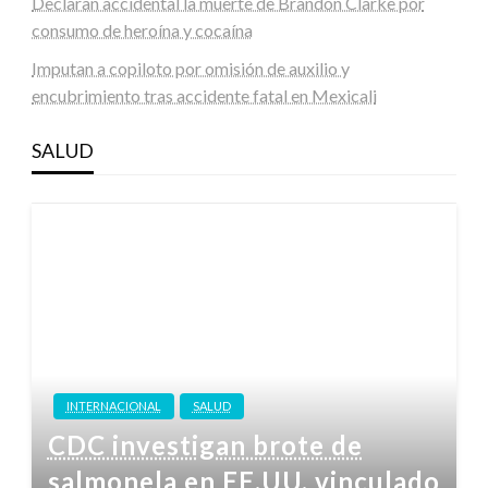
Declaran accidental la muerte de Brandon Clarke por
consumo de heroína y cocaína
Imputan a copiloto por omisión de auxilio y
encubrimiento tras accidente fatal en Mexicali
SALUD
INTERNACIONAL
SALUD
CDC investigan brote de
salmonela en EE.UU. vinculado