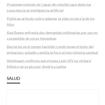
Proponen método de ‘capas de cebolla’ para detectar
consciencia en inteligencia artificial
Publican artículo sobre adaptar la vida social a la de los
hijos
Bad Bunny enfrenta dos demandas millonarias por uso no
consentido de voces femeninas
Bacterias en el semen también condicionan el éxito del
embarazo: estudio cambia el foco al microbioma seminal
Sheinbaum confirma que el papa León XIV no visitará
México en su gira por América Latina
SALUD