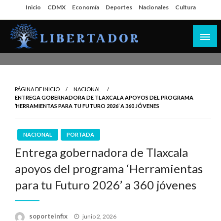
Salta
Inicio
CDMX
Economía
Deportes
Nacionales
Cultura
al
contenido
Libertador MX
PÁGINA DE INICIO
NACIONAL
ENTREGA GOBERNADORA DE TLAXCALA APOYOS DEL PROGRAMA
‘HERRAMIENTAS PARA TU FUTURO 2026’ A 360 JÓVENES
NACIONAL
PORTADA
Entrega gobernadora de Tlaxcala
apoyos del programa ‘Herramientas
para tu Futuro 2026’ a 360 jóvenes
Publicado
soporteinfix
junio 2, 2026