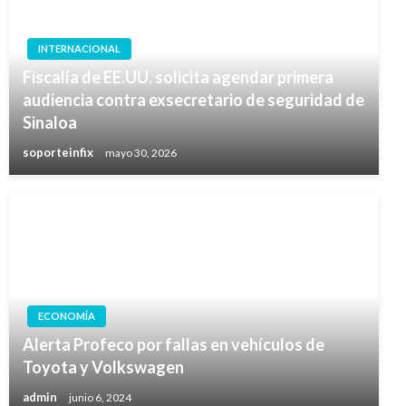
INTERNACIONAL
Fiscalía de EE.UU. solicita agendar primera
audiencia contra exsecretario de seguridad de
Sinaloa
soporteinfix
mayo 30, 2026
ECONOMÍA
Alerta Profeco por fallas en vehículos de
Toyota y Volkswagen
admin
junio 6, 2024