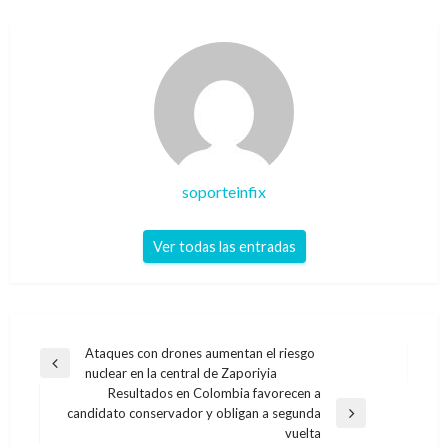
soporteinfix
Ver todas las entradas
Navegación
Ataques con drones aumentan el riesgo
Entrada
nuclear en la central de Zaporiyia
de
anterior
Resultados en Colombia favorecen a
entradas
candidato conservador y obligan a segunda
Entrada
vuelta
siguiente