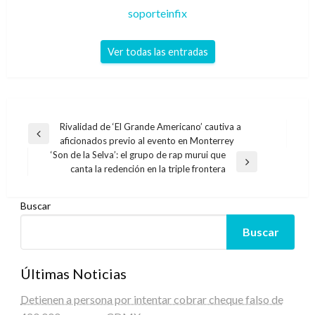
soporteinfix
Ver todas las entradas
Navegación
Rivalidad de ‘El Grande Americano’ cautiva a
Entrada
aficionados previo al evento en Monterrey
de
anterior
‘Son de la Selva’: el grupo de rap murui que
entradas
Entrada
canta la redención en la triple frontera
siguiente
Buscar
Buscar
Últimas Noticias
Detienen a persona por intentar cobrar cheque falso de