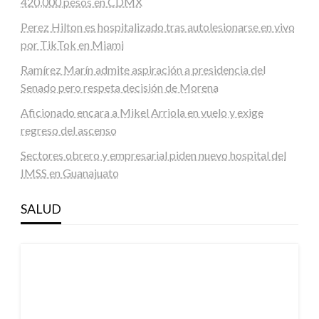
420,000 pesos en CDMX
Perez Hilton es hospitalizado tras autolesionarse en vivo
por TikTok en Miami
Ramírez Marín admite aspiración a presidencia del
Senado pero respeta decisión de Morena
Aficionado encara a Mikel Arriola en vuelo y exige
regreso del ascenso
Sectores obrero y empresarial piden nuevo hospital del
IMSS en Guanajuato
SALUD