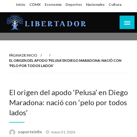
Salta
Inicio
CDMX
Economía
Deportes
Nacionales
Cultura
al
contenido
Libertador MX
PÁGINA DE INICIO
EL ORIGEN DEL APODO ‘PELUSA’ EN DIEGO MARADONA: NACIÓ CON
‘PELO POR TODOS LADOS’
El origen del apodo ‘Pelusa’ en Diego
Maradona: nació con ‘pelo por todos
lados’
Publicado
soporteinfix
mayo 31, 2026