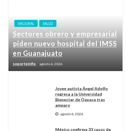
NACIONAL
SALUD
Sectores obrero y empresarial
piden nuevo hospital del IMSS
en Guanajuato
soporteinfix
agosto 6, 2026
Joven autista Ángel Adolfo
regresa a la Universidad
Bienestar de Oaxaca tras
amparo
agosto 6, 2026
México confirma 33 casos de