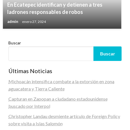
En Ecatepec identifican y detienen a tres
ladrones responsables de robos
admin
enero 27, 2024
Buscar
Buscar
Últimas Noticias
Michoacán intensifica combate a la extorsión en zona
aguacatera y Tierra Caliente
Capturan en Zapopan a ciudadano estadounidense
buscado por Interpol
Christopher Landau desmiente artículo de Foreign Policy
sobre visita a Islas Salomón