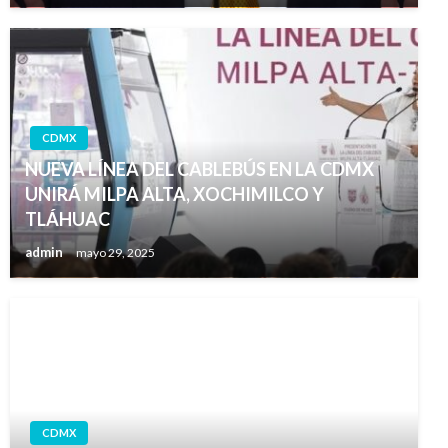
CDMX
NUEVA LÍNEA DEL CABLEBÚS EN LA CDMX
UNIRÁ MILPA ALTA, XOCHIMILCO Y
TLÁHUAC
admin
mayo 29, 2025
CDMX