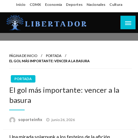
Salta
Inicio
CDMX
Economía
Deportes
Nacionales
Cultura
al
contenido
Libertador MX
PÁGINA DE INICIO
PORTADA
EL GOL MÁS IMPORTANTE: VENCER A LA BASURA
PORTADA
El gol más importante: vencer a la
basura
Publicado
soporteinfix
junio 26, 2026
en
Una mirada solarpunk a los festejos de la afición