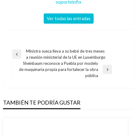
soporteinfix
Ver todas las entradas
Navegación
Ministra sueca lleva a su bebé de tres meses
Entrada
a reunión ministerial de la UE en Luxemburgo
de
anterior
Sheinbaum reconoce a Puebla por modelo
entradas
de maquinaria propia para fortalecer la obra
Entrada
pública
siguiente
TAMBIÉN TE PODRÍA GUSTAR