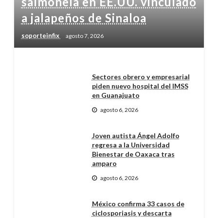
salmonela en EE.UU. vinculado
a jalapeños de Sinaloa
soporteinfix
agosto 7, 2026
Sectores obrero y empresarial
piden nuevo hospital del IMSS
en Guanajuato
agosto 6, 2026
Joven autista Ángel Adolfo
regresa a la Universidad
Bienestar de Oaxaca tras
amparo
agosto 6, 2026
México confirma 33 casos de
ciclosporiasis y descarta