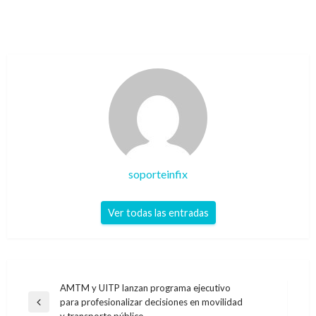
soporteinfix
Ver todas las entradas
Navegación
AMTM y UITP lanzan programa ejecutivo
para profesionalizar decisiones en movilidad
de
Entrada
y transporte público