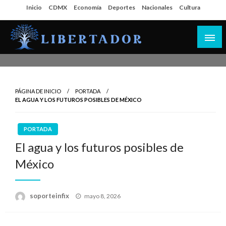
Salta
Inicio
CDMX
Economía
Deportes
Nacionales
Cultura
al
contenido
Libertador MX
PÁGINA DE INICIO
PORTADA
EL AGUA Y LOS FUTUROS POSIBLES DE MÉXICO
PORTADA
El agua y los futuros posibles de
México
Publicado
soporteinfix
mayo 8, 2026
en