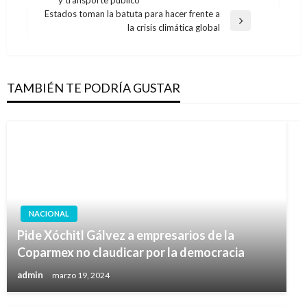
anterior
entradas
Estados toman la batuta para hacer frente a
Entrada
la crisis climática global
siguiente
TAMBIÉN TE PODRÍA GUSTAR
NACIONAL
Pide Xóchitl Gálvez a empresarios de la
Coparmex no claudicar por la democracia
admin
marzo 19, 2024