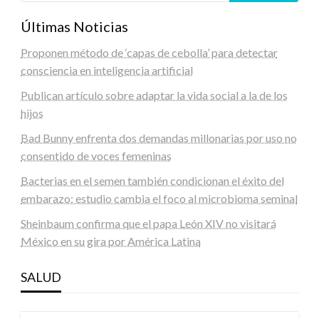
Últimas Noticias
Proponen método de ‘capas de cebolla’ para detectar
consciencia en inteligencia artificial
Publican artículo sobre adaptar la vida social a la de los
hijos
Bad Bunny enfrenta dos demandas millonarias por uso no
consentido de voces femeninas
Bacterias en el semen también condicionan el éxito del
embarazo: estudio cambia el foco al microbioma seminal
Sheinbaum confirma que el papa León XIV no visitará
México en su gira por América Latina
SALUD