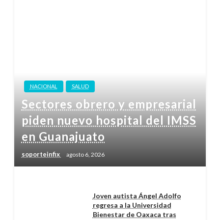
NACIONAL
SALUD
Sectores obrero y empresarial
piden nuevo hospital del IMSS
en Guanajuato
soporteinfix
agosto 6, 2026
Joven autista Ángel Adolfo
regresa a la Universidad
Bienestar de Oaxaca tras