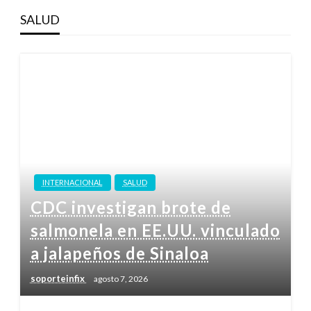
SALUD
INTERNACIONAL
SALUD
CDC investigan brote de
salmonela en EE.UU. vinculado
a jalapeños de Sinaloa
soporteinfix
agosto 7, 2026