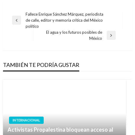
Navegación
Fallece Enrique Sánchez Márquez, periodista
de calle, editor y memoria crítica del México
de
Entrada
político
anterior
entradas
El agua y los futuros posibles de
Entrada
México
siguiente
TAMBIÉN TE PODRÍA GUSTAR
INTERNACIONAL
Activistas Propalestina bloquean acceso al