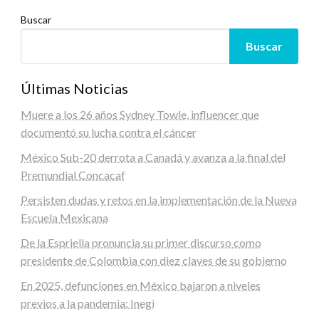
Buscar
Buscar
Últimas Noticias
Muere a los 26 años Sydney Towle, influencer que
documentó su lucha contra el cáncer
México Sub-20 derrota a Canadá y avanza a la final del
Premundial Concacaf
Persisten dudas y retos en la implementación de la Nueva
Escuela Mexicana
De la Espriella pronuncia su primer discurso como
presidente de Colombia con diez claves de su gobierno
En 2025, defunciones en México bajaron a niveles
previos a la pandemia: Inegi