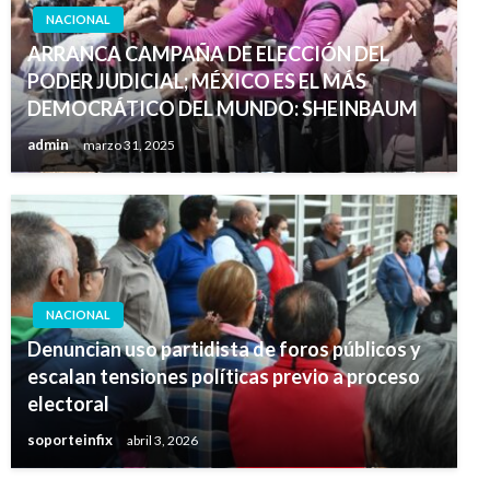
NACIONAL
ARRANCA CAMPAÑA DE ELECCIÓN DEL
PODER JUDICIAL; MÉXICO ES EL MÁS
DEMOCRÁTICO DEL MUNDO: SHEINBAUM
admin
marzo 31, 2025
NACIONAL
Denuncian uso partidista de foros públicos y
escalan tensiones políticas previo a proceso
electoral
soporteinfix
abril 3, 2026