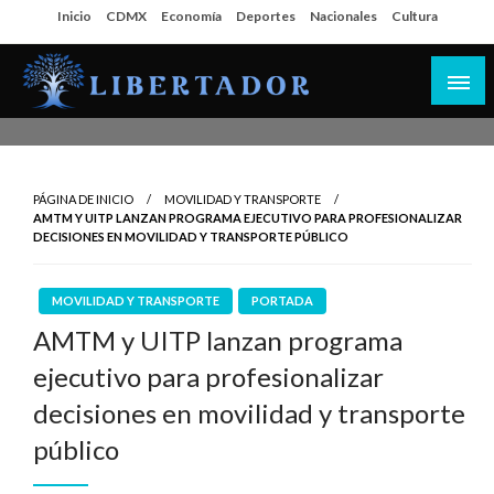
Salta
Inicio
CDMX
Economía
Deportes
Nacionales
Cultura
al
contenido
Libertador MX
PÁGINA DE INICIO
MOVILIDAD Y TRANSPORTE
AMTM Y UITP LANZAN PROGRAMA EJECUTIVO PARA PROFESIONALIZAR
DECISIONES EN MOVILIDAD Y TRANSPORTE PÚBLICO
MOVILIDAD Y TRANSPORTE
PORTADA
AMTM y UITP lanzan programa
ejecutivo para profesionalizar
decisiones en movilidad y transporte
público