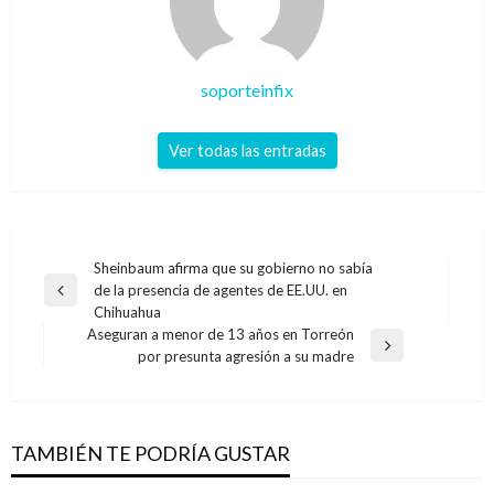
soporteinfix
Ver todas las entradas
Navegación
Sheinbaum afirma que su gobierno no sabía
de la presencia de agentes de EE.UU. en
de
Entrada
Chihuahua
anterior
entradas
Aseguran a menor de 13 años en Torreón
Entrada
por presunta agresión a su madre
siguiente
TAMBIÉN TE PODRÍA GUSTAR