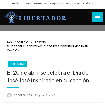
Salta
Inicio
CDMX
Economía
Deportes
Nacionales
Cultura
al
contenido
Libertador MX
PÁGINA DE INICIO
PORTADA
EL 20 DE ABRIL SE CELEBRA EL DÍA DE JOSÉ JOSÉ INSPIRADO EN SU
CANCIÓN
PORTADA
El 20 de abril se celebra el Día de
José José inspirado en su canción
Publicado
soporteinfix
junio 1, 2026
en