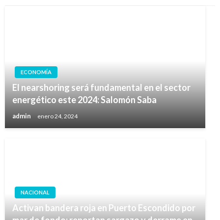
ECONOMÍA
El nearshoring será fundamental en el sector
energético este 2024: Salomón Saba
admin
enero 24, 2024
NACIONAL
Activan bandera roja en Puerto Escondido por
mar de fondo; reportan sargazo y derrame en