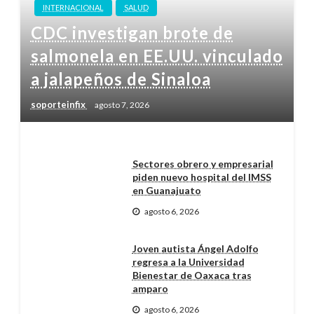
INTERNACIONAL
SALUD
CDC investigan brote de
salmonela en EE.UU. vinculado
a jalapeños de Sinaloa
soporteinfix
agosto 7, 2026
Sectores obrero y empresarial
piden nuevo hospital del IMSS
en Guanajuato
agosto 6, 2026
Joven autista Ángel Adolfo
regresa a la Universidad
Bienestar de Oaxaca tras
amparo
agosto 6, 2026