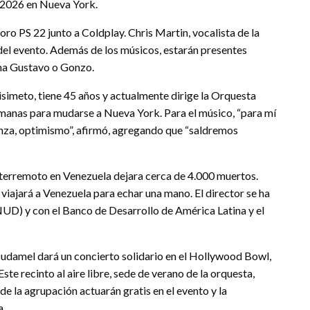
e 2026 en Nueva York.
coro PS 22 junto a Coldplay. Chris Martin, vocalista de la
 del evento. Además de los músicos, estarán presentes
ana Gustavo o Gonzo.
imeto, tiene 45 años y actualmente dirige la Orquesta
emanas para mudarse a Nueva York. Para el músico, “para mí
anza, optimismo”, afirmó, agregando que “saldremos
terremoto en Venezuela dejara cerca de 4.000 muertos.
iajará a Venezuela para echar una mano. El director se ha
NUD) y con el Banco de Desarrollo de América Latina y el
Dudamel dará un concierto solidario en el Hollywood Bowl,
ste recinto al aire libre, sede de verano de la orquesta,
e la agrupación actuarán gratis en el evento y la
a.