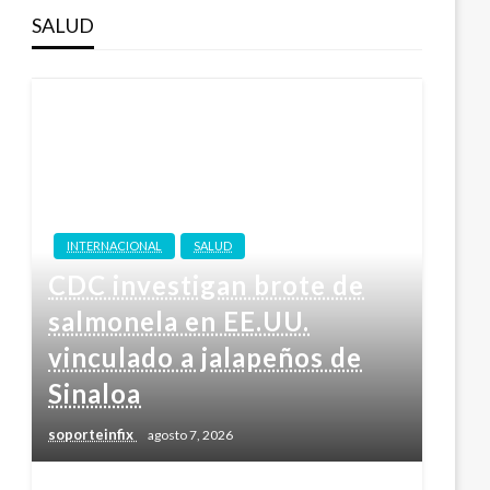
SALUD
INTERNACIONAL
SALUD
CDC investigan brote de
salmonela en EE.UU.
vinculado a jalapeños de
Sinaloa
soporteinfix
agosto 7, 2026