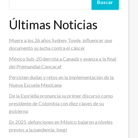
Buscar
Últimas Noticias
Muere a los 26 años Sydney Towle, influencer que
documentó su lucha contra el cáncer
México Sub-20 derrota a Canadá y avanza a la final
del Premundial Concacaf
Persisten dudas y retos en la implementación de la
Nueva Escuela Mexicana
De la Espriella pronuncia su primer discurso como
presidente de Colombia con diez claves de su
gobierno
En 2025, defunciones en México bajaron a niveles
previos a la pandemia: Inegi