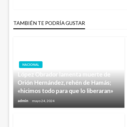
anterior
de
TAMBIÉN TE PODRÍA GUSTAR
entradas
NACIONAL
López Obrador lamenta muerte de
Orión Hernández, rehén de Hamás;
«hicimos todo para que lo liberaran»
admin
mayo 24, 2024