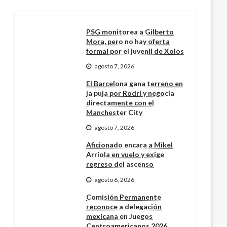
PSG monitorea a Gilberto
Mora, pero no hay oferta
formal por el juvenil de Xolos
agosto 7, 2026
El Barcelona gana terreno en
la puja por Rodri y negocia
directamente con el
Manchester City
agosto 7, 2026
Aficionado encara a Mikel
Arriola en vuelo y exige
regreso del ascenso
agosto 6, 2026
Comisión Permanente
reconoce a delegación
mexicana en Juegos
Centroamericanos 2026