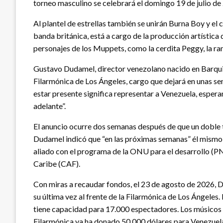
torneo masculino se celebrará el domingo 19 de julio d
Al plantel de estrellas también se unirán Burna Boy y el 
banda británica, está a cargo de la producción artística
personajes de los Muppets, como la cerdita Peggy, la r
Gustavo Dudamel, director venezolano nacido en Barquis
Filarmónica de Los Ángeles, cargo que dejará en unas s
estar presente significa representar a Venezuela, esper
adelante”.
El anuncio ocurre dos semanas después de que un doble 
Dudamel indicó que “en las próximas semanas” él mismo v
aliado con el programa de la ONU para el desarrollo (P
Caribe (CAF).
Con miras a recaudar fondos, el 23 de agosto de 2026, 
su última vez al frente de la Filarmónica de Los Ángeles. E
tiene capacidad para 17.000 espectadores. Los músicos d
Filarmónica ya ha donado 50.000 dólares para Venezuel