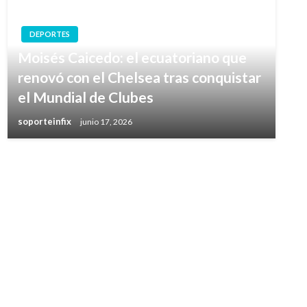
DEPORTES
Moisés Caicedo: el ecuatoriano que
renovó con el Chelsea tras conquistar
el Mundial de Clubes
soporteinfix
junio 17, 2026