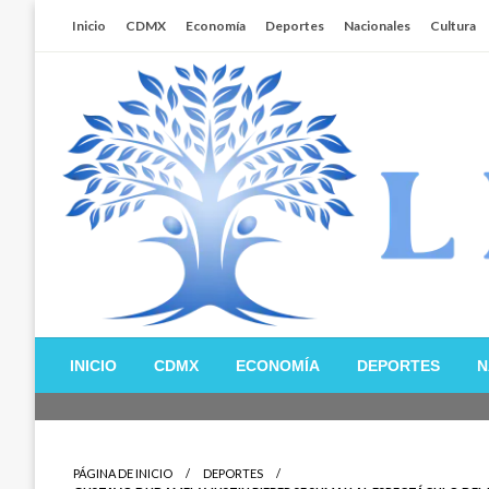
Salta
Inicio
CDMX
Economía
Deportes
Nacionales
Cultura
al
contenido
Libertador MX
INICIO
CDMX
ECONOMÍA
DEPORTES
N
PÁGINA DE INICIO
DEPORTES