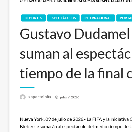
GUSTAVO DUDAMEL Y JUSTIN BIEBER SE SUMAN AL ESPECTÁCULO DEL 
DEPORTES
ESPECTÁCULOS
INTERNACIONAL
PORTA
Gustavo Dudamel y
suman al espectác
tiempo de la final
Publicado
soporteinfix
julio 9, 2026
en
Nueva York, 09 de julio de 2026.- La FIFA y la iniciativ
Bieber se sumarán al espectáculo del medio tiempo de la 