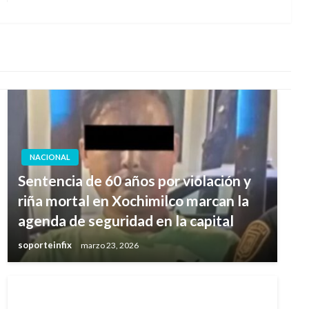
siguiente
NACIONAL
Sentencia de 60 años por violación y
riña mortal en Xochimilco marcan la
agenda de seguridad en la capital
soporteinfix
marzo 23, 2026