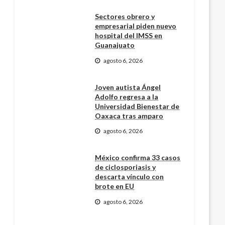
Sectores obrero y
empresarial piden nuevo
hospital del IMSS en
Guanajuato
agosto 6, 2026
Joven autista Ángel
Adolfo regresa a la
Universidad Bienestar de
Oaxaca tras amparo
agosto 6, 2026
México confirma 33 casos
de ciclosporiasis y
descarta vínculo con
brote en EU
agosto 6, 2026