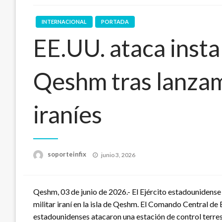
INTERNACIONAL
PORTADA
EE.UU. ataca insta
Qeshm tras lanzam
iraníes
Publicado
soporteinfix
junio 3, 2026
en
Qeshm, 03 de junio de 2026.- El Ejército estadounidense
militar iraní en la isla de Qeshm. El Comando Central
estadounidenses atacaron una estación de control terrest