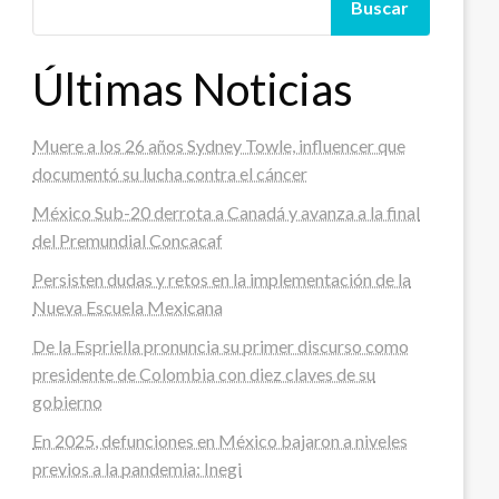
Buscar
Últimas Noticias
Muere a los 26 años Sydney Towle, influencer que
documentó su lucha contra el cáncer
México Sub-20 derrota a Canadá y avanza a la final
del Premundial Concacaf
Persisten dudas y retos en la implementación de la
Nueva Escuela Mexicana
De la Espriella pronuncia su primer discurso como
presidente de Colombia con diez claves de su
gobierno
En 2025, defunciones en México bajaron a niveles
previos a la pandemia: Inegi