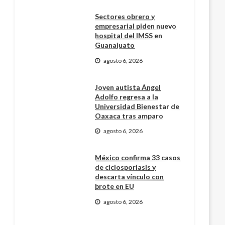
Sectores obrero y
empresarial piden nuevo
hospital del IMSS en
Guanajuato
agosto 6, 2026
Joven autista Ángel
Adolfo regresa a la
Universidad Bienestar de
Oaxaca tras amparo
agosto 6, 2026
México confirma 33 casos
de ciclosporiasis y
descarta vínculo con
brote en EU
agosto 6, 2026