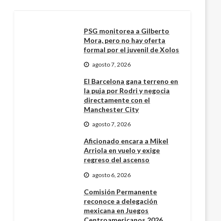
PSG monitorea a Gilberto
Mora, pero no hay oferta
formal por el juvenil de Xolos
agosto 7, 2026
El Barcelona gana terreno en
la puja por Rodri y negocia
directamente con el
Manchester City
agosto 7, 2026
Aficionado encara a Mikel
Arriola en vuelo y exige
regreso del ascenso
agosto 6, 2026
Comisión Permanente
reconoce a delegación
mexicana en Juegos
Centroamericanos 2026