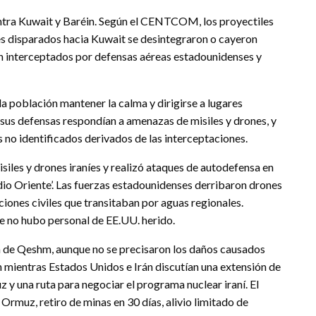
contra Kuwait y Baréin. Según el CENTCOM, los proyectiles
les disparados hacia Kuwait se desintegraron o cayeron
ron interceptados por defensas aéreas estadounidenses y
 la población mantener la calma y dirigirse a lugares
e sus defensas respondían a amenazas de misiles y drones, y
os no identificados derivados de las interceptaciones.
iles y drones iraníes y realizó ataques de autodefensa en
io Oriente’. Las fuerzas estadounidenses derribaron drones
iones civiles que transitaban por aguas regionales.
 no hubo personal de EE.UU. herido.
sla de Qeshm, aunque no se precisaron los daños causados
en mientras Estados Unidos e Irán discutían una extensión de
z y una ruta para negociar el programa nuclear iraní. El
Ormuz, retiro de minas en 30 días, alivio limitado de