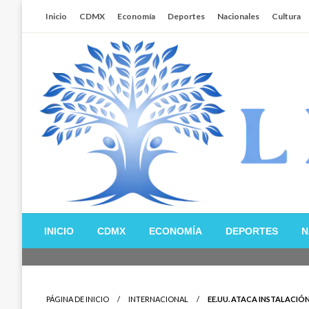
Salta
Inicio
CDMX
Economía
Deportes
Nacionales
Cultura
al
contenido
Libertador MX
INICIO
CDMX
ECONOMÍA
DEPORTES
N
PÁGINA DE INICIO
INTERNACIONAL
EE.UU. ATACA INSTALACIÓN