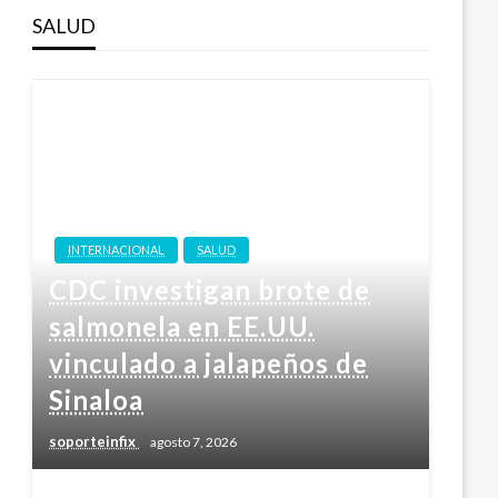
SALUD
INTERNACIONAL
SALUD
CDC investigan brote de
salmonela en EE.UU.
vinculado a jalapeños de
Sinaloa
soporteinfix
agosto 7, 2026