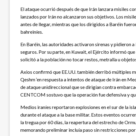
El ataque ocurrió después de que Irán lanzara misiles 
lanzados por Irán no alcanzaron sus objetivos. Los misi
antes de llegar, mientras que los dirigidos a Baréin fue
bahreiníes.
En Baréin, las autoridades activaron sirenas y pidieron a
seguros. Por su parte, en Kuwait, el Ejército informó qu
solicitó a la población no tocar restos, metralla u objet
Axios confirmó que EE.UU. también derribó múltiples mis
Qeshm ‘en respuesta a intentos de ataque de Irán en Med
de ataque unidireccional que se dirigían contra embarcac
CENTCOM sostuvo que la operación fue defensiva y que
Medios iraníes reportaron explosiones en el sur de la i
durante el ataque a la base militar. Estos eventos ocurr
la tregua por 60 días, la reapertura del estrecho de Ormu
memorando preliminar incluía paso sin restricciones por 