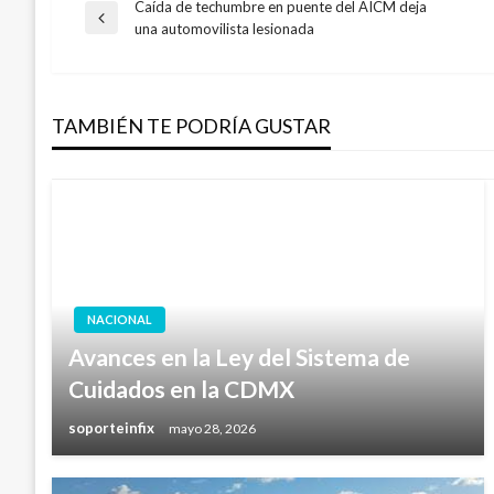
Caída de techumbre en puente del AICM deja
Navegación
Entrada
una automovilista lesionada
anterior
de
TAMBIÉN TE PODRÍA GUSTAR
entradas
NACIONAL
Avances en la Ley del Sistema de
Cuidados en la CDMX
soporteinfix
mayo 28, 2026