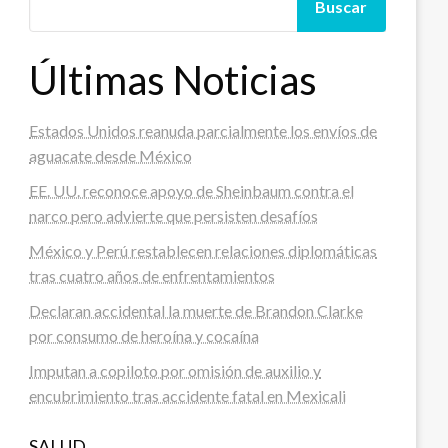
Buscar
Últimas Noticias
Estados Unidos reanuda parcialmente los envíos de
aguacate desde México
EE. UU. reconoce apoyo de Sheinbaum contra el
narco pero advierte que persisten desafíos
México y Perú restablecen relaciones diplomáticas
tras cuatro años de enfrentamientos
Declaran accidental la muerte de Brandon Clarke
por consumo de heroína y cocaína
Imputan a copiloto por omisión de auxilio y
encubrimiento tras accidente fatal en Mexicali
SALUD