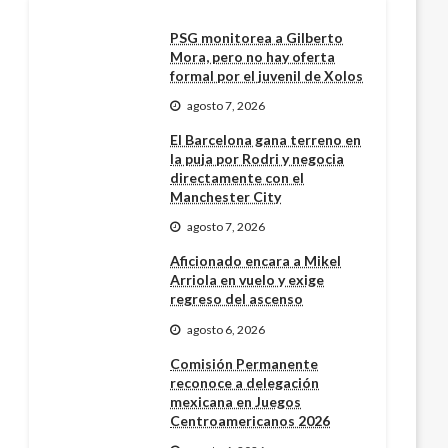
PSG monitorea a Gilberto
Mora, pero no hay oferta
formal por el juvenil de Xolos
agosto 7, 2026
El Barcelona gana terreno en
la puja por Rodri y negocia
directamente con el
Manchester City
agosto 7, 2026
Aficionado encara a Mikel
Arriola en vuelo y exige
regreso del ascenso
agosto 6, 2026
Comisión Permanente
reconoce a delegación
mexicana en Juegos
Centroamericanos 2026