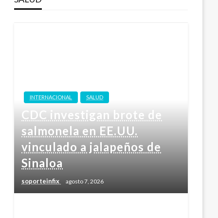
INTERNACIONAL
SALUD
CDC investigan brote de
salmonela en EE.UU.
vinculado a jalapeños de
Sinaloa
soporteinfix
agosto 7, 2026