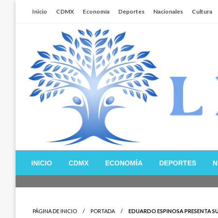
Salta
Inicio
CDMX
Economía
Deportes
Nacionales
Cultura
al
contenido
Libertador MX
INICIO
CDMX
ECONOMÍA
DEPORTES
N
PÁGINA DE INICIO
PORTADA
EDUARDO ESPINOSA PRESENTA SU