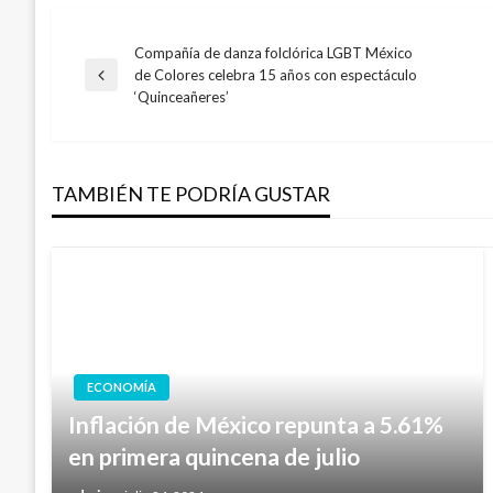
Compañía de danza folclórica LGBT México
Navegación
de Colores celebra 15 años con espectáculo
Entrada
‘Quinceañeres’
anterior
de
entradas
TAMBIÉN TE PODRÍA GUSTAR
ECONOMÍA
Inflación de México repunta a 5.61%
en primera quincena de julio