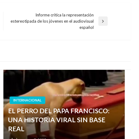
Informe critica la representación
estereotipada de los jóvenes en el audiovisual
Entrada
español
siguiente
INTERNACIONAL
EL PERRO DEL PAPA FRANCISCO:
UNA HISTORIA VIRAL SIN BASE
REAL