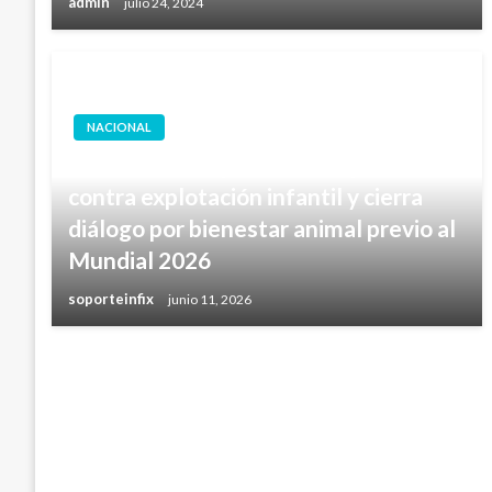
admin
julio 24, 2024
NACIONAL
México lanza operativo ‘Tarjeta Azul’
contra explotación infantil y cierra
diálogo por bienestar animal previo al
Mundial 2026
soporteinfix
junio 11, 2026