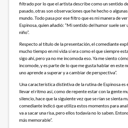
filtrado por lo que el artista describe como un sentido 
pasado, otras son observaciones que he hecho o algunas 
mundo. Todo pasa por ese filtro que es mi manera de ver l
Espinosa, quien añadió: “Mi sentido del humor suele ser
niño”.
Respecto al título de la presentación, el comediante expl
mucho tiempo en mi vida sí era como el que siempre esta
sigo ahí, pero ya no me incomoda eso. Ya me siento cómo
incomode, y es parte de lo que me gusta hablar en este
uno aprende a superar y a cambiar de perspectiva”.
Una característica distintiva de la rutina de Espinosa es 
llevar el ritmo así, como de repente estar con la gente mu
silencio, hace que la siguiente vez que se rían se sienta 
comediante indicó que utiliza estos momentos para analiz
va a sacar una risa, pero ellos todavía no lo saben. Entonc
más memorable”.