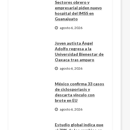
Sectores obrero y
empresarial piden nuevo
hospital del IMSS en
Guanajuato
agosto 6, 2026
Joven autista Ángel
Adolfo regresa a la
Universidad Bienestar de
Oaxaca tras amparo
agosto 6, 2026
México confirma 33 casos
de ciclosporiasis y
descarta vínculo con
brote en EU
agosto 6, 2026
Estudio global indica que