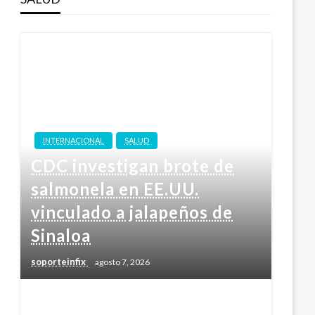
INTERNACIONAL
SALUD
CDC investigan brote de
salmonela en EE.UU.
vinculado a jalapeños de
Sinaloa
soporteinfix
agosto 7, 2026