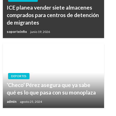
ICE planea vender siete almacenes
comprados para centros de detención
de migrantes
soporteinfix
junio 19, 2026
DEPORTES
‘Checo’ Pérez asegura que ya sabe
qué es lo que pasa con su monoplaza
admin
agosto 25, 2024