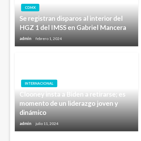
CDMX
Se registran disparos al interior del
HGZ 1 del IMSS en Gabriel Mancera
admin
febrero 1, 2024
INTERNACIONAL
Clooney insta a Biden a retirarse; es
momento de un liderazgo joven y
dinámico
admin
julio 11, 2024