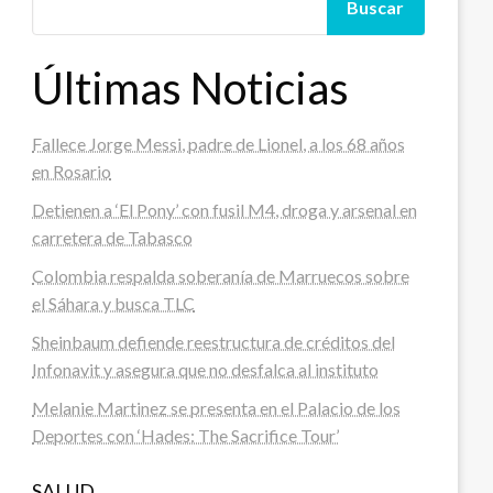
Buscar
Últimas Noticias
Fallece Jorge Messi, padre de Lionel, a los 68 años
en Rosario
Detienen a ‘El Pony’ con fusil M4, droga y arsenal en
carretera de Tabasco
Colombia respalda soberanía de Marruecos sobre
el Sáhara y busca TLC
Sheinbaum defiende reestructura de créditos del
Infonavit y asegura que no desfalca al instituto
Melanie Martinez se presenta en el Palacio de los
Deportes con ‘Hades: The Sacrifice Tour’
SALUD