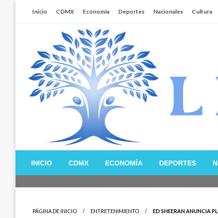
Salta
Inicio
CDMX
Economía
Deportes
Nacionales
Cultura
al
contenido
Libertador MX
INICIO
CDMX
ECONOMÍA
DEPORTES
N
PÁGINA DE INICIO
ENTRETENIMIENTO
ED SHEERAN ANUNCIA PL