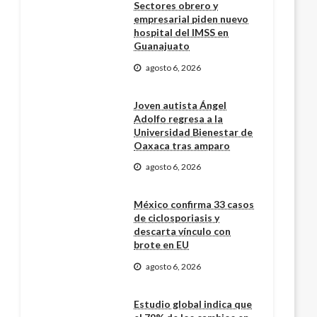
Sectores obrero y
empresarial piden nuevo
hospital del IMSS en
Guanajuato
agosto 6, 2026
Joven autista Ángel
Adolfo regresa a la
Universidad Bienestar de
Oaxaca tras amparo
agosto 6, 2026
México confirma 33 casos
de ciclosporiasis y
descarta vínculo con
brote en EU
agosto 6, 2026
Estudio global indica que