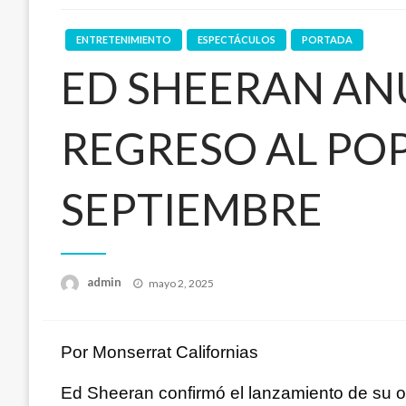
ENTRETENIMIENTO
ESPECTÁCULOS
PORTADA
ED SHEERAN ANU
REGRESO AL POP
SEPTIEMBRE
Publicado
admin
mayo 2, 2025
en
Por Monserrat Californias
Ed Sheeran confirmó el lanzamiento de su oc