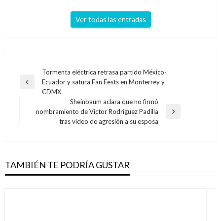
Ver todas las entradas
Navegación
Tormenta eléctrica retrasa partido México-
Ecuador y satura Fan Fests en Monterrey y
de
Entrada
CDMX
anterior
entradas
Sheinbaum aclara que no firmó
nombramiento de Víctor Rodríguez Padilla
Entrada
tras video de agresión a su esposa
siguiente
TAMBIÉN TE PODRÍA GUSTAR