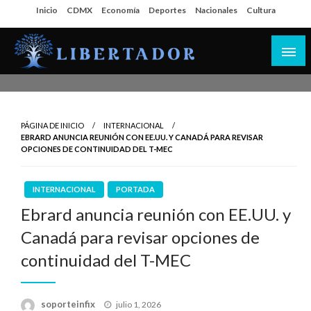
Salta
Inicio
CDMX
Economía
Deportes
Nacionales
Cultura
al
contenido
Libertador MX
PÁGINA DE INICIO
INTERNACIONAL
EBRARD ANUNCIA REUNIÓN CON EE.UU. Y CANADÁ PARA REVISAR
OPCIONES DE CONTINUIDAD DEL T-MEC
INTERNACIONAL
PORTADA
Ebrard anuncia reunión con EE.UU. y
Canadá para revisar opciones de
continuidad del T-MEC
Publicado
soporteinfix
julio 1, 2026