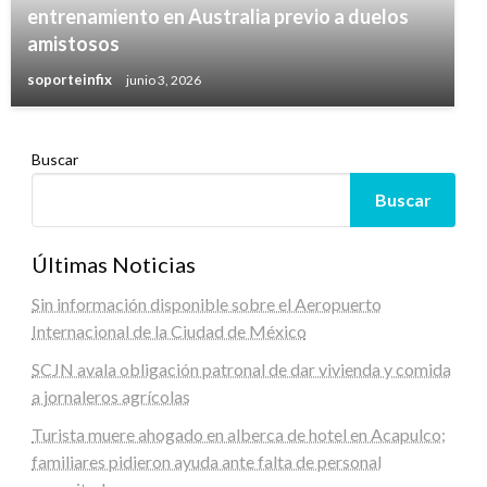
entrenamiento en Australia previo a duelos
amistosos
soporteinfix
junio 3, 2026
Buscar
Buscar
Últimas Noticias
Sin información disponible sobre el Aeropuerto
Internacional de la Ciudad de México
SCJN avala obligación patronal de dar vivienda y comida
a jornaleros agrícolas
Turista muere ahogado en alberca de hotel en Acapulco;
familiares pidieron ayuda ante falta de personal