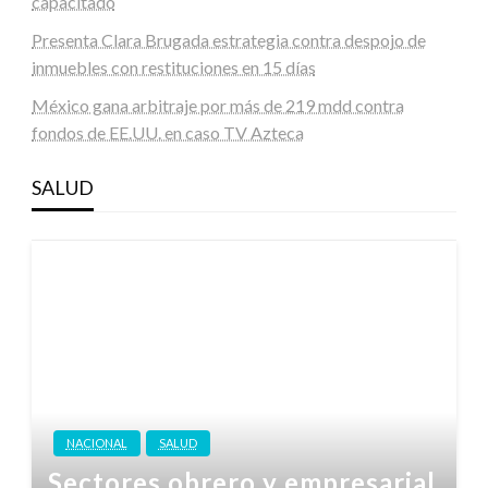
capacitado
Presenta Clara Brugada estrategia contra despojo de
inmuebles con restituciones en 15 días
México gana arbitraje por más de 219 mdd contra
fondos de EE.UU. en caso TV Azteca
SALUD
NACIONAL
SALUD
Sectores obrero y empresarial