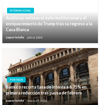
INTERNACIONAL
Analistas señalan el daño institucional y el
enriquecimiento de Trump tras su regreso a la
Casa Blanca
soporteinfix
julio 6, 2026
PORTADA
Banxico recorta tasa de interés a 6.75% en
primera reducción tras pausa de febrero
soporteinfix
marzo 27, 2026