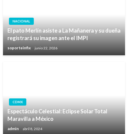
NACIONAL
El pato Merlín asiste a La Mañanera y su dueña
registrará su imagen ante el IMPI
soporteinfix
junio 22, 2026
CDMX
Espectáculo Celestial: Eclipse Solar Total
Maravilla a México
admin
abril 8, 2024