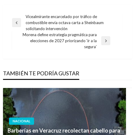
Navegación
Vicealmirante encarcelado por tráfico de
combustible envía octava carta a Sheinbaum
de
Entrada
solicitando intervención
anterior
entradas
Morena define estrategia pragmática para
elecciones de 2027 priorizando ‘ir a la
Entrada
segura’
siguiente
TAMBIÉN TE PODRÍA GUSTAR
NACIONAL
Barberías en Veracruz recolectan cabello para