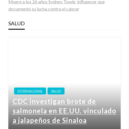
Muere a los 26 años Sydney Towle, influencer que
documentó su lucha contra el cáncer
SALUD
INTERNACIONAL
SALUD
CDC investigan brote de
salmonela en EE.UU. vinculado
a jalapeños de Sinaloa