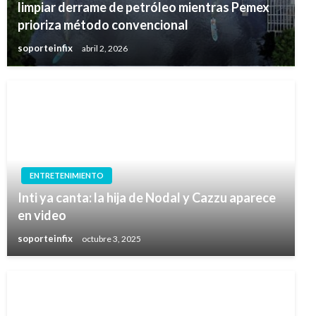
limpiar derrame de petróleo mientras Pemex
prioriza método convencional
soporteinfix
abril 2, 2026
ENTRETENIMIENTO
Inti ya canta: la hija de Nodal y Cazzu aparece
en video
soporteinfix
octubre 3, 2025