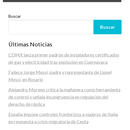
Buscar
Buscar
Últimas Noticias
CDMX lanza primer padrón de instaladores certificados
de gas y electricidad tras explosión en Cuernavaca
Fallece Jorge Messi, padre y representante de Lionel
Messi, en Rosario
Alejandro Moreno critica la mañanera como herramienta
de control y señala incongruencia en regulación del
derecho de réplica
España impone controles fronterizos a viajeros de Italia
en respuesta a crisis migratoria de Ceuta