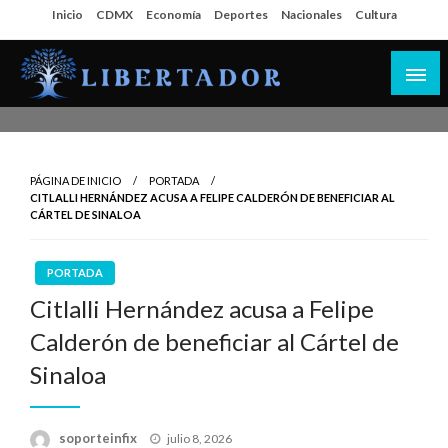
Salta
Inicio
CDMX
Economía
Deportes
Nacionales
Cultura
al
contenido
Libertador MX
PÁGINA DE INICIO
PORTADA
CITLALLI HERNÁNDEZ ACUSA A FELIPE CALDERÓN DE BENEFICIAR AL
CÁRTEL DE SINALOA
PORTADA
Citlalli Hernández acusa a Felipe
Calderón de beneficiar al Cártel de
Sinaloa
Publicado
soporteinfix
julio 8, 2026