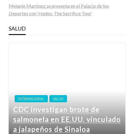
Melanie Martinez se presenta en el Palacio de los
Deportes con ‘Hades: The Sacrifice Tour’
SALUD
INTERNACIONAL
SALUD
CDC investigan brote de
salmonela en EE.UU. vinculado
a jalapeños de Sinaloa