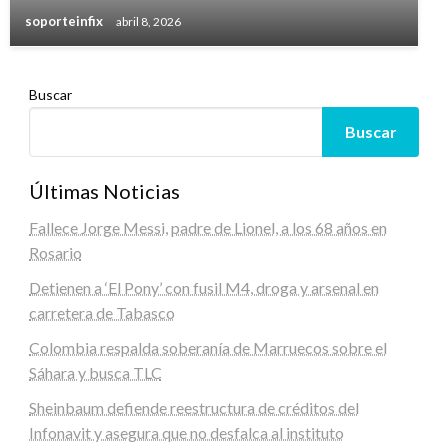
soporteinfix
abril 8, 2026
Buscar
Buscar
Últimas Noticias
Fallece Jorge Messi, padre de Lionel, a los 68 años en
Rosario
Detienen a ‘El Pony’ con fusil M4, droga y arsenal en
carretera de Tabasco
Colombia respalda soberanía de Marruecos sobre el
Sáhara y busca TLC
Sheinbaum defiende reestructura de créditos del
Infonavit y asegura que no desfalca al instituto