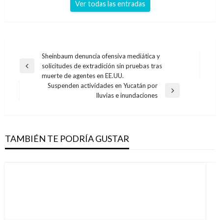
Ver todas las entradas
Navegación
Sheinbaum denuncia ofensiva mediática y
solicitudes de extradición sin pruebas tras
de
Entrada
muerte de agentes en EE.UU.
anterior
entradas
Suspenden actividades en Yucatán por
Entrada
lluvias e inundaciones
siguiente
TAMBIÉN TE PODRÍA GUSTAR