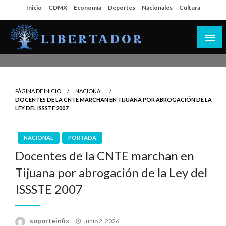
Salta
Inicio
CDMX
Economía
Deportes
Nacionales
Cultura
al
contenido
Libertador MX
PÁGINA DE INICIO
NACIONAL
DOCENTES DE LA CNTE MARCHAN EN TIJUANA POR ABROGACIÓN DE LA
LEY DEL ISSSTE 2007
NACIONAL
PORTADA
Docentes de la CNTE marchan en
Tijuana por abrogación de la Ley del
ISSSTE 2007
Publicado
soporteinfix
junio 2, 2026