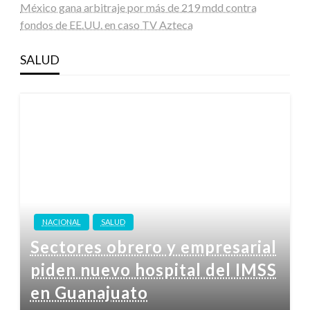
México gana arbitraje por más de 219 mdd contra
fondos de EE.UU. en caso TV Azteca
SALUD
NACIONAL
SALUD
Sectores obrero y empresarial
piden nuevo hospital del IMSS
en Guanajuato