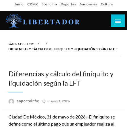
Salta
Inicio
CDMX
Economía
Deportes
Nacionales
Cultura
al
contenido
Libertador MX
PÁGINA DE INICIO
DIFERENCIAS Y CÁLCULO DEL FINIQUITO Y LIQUIDACIÓN SEGÚN LA LFT
Diferencias y cálculo del finiquito y
liquidación según la LFT
Publicado
soporteinfix
mayo 31, 2026
en
Ciudad De México, 31 de mayo de 2026.- El finiquito se
define como el último pago que un empleador realiza al