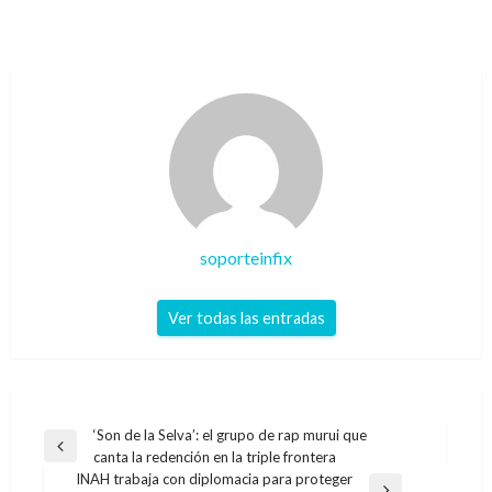
soporteinfix
Ver todas las entradas
Navegación
‘Son de la Selva’: el grupo de rap murui que
Entrada
canta la redención en la triple frontera
de
anterior
INAH trabaja con diplomacia para proteger