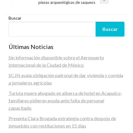
entradas
Entrada
piezas arqueológicas de saqueos
siguiente
Buscar
Buscar
Últimas Noticias
Sin información disponible sobre el Aeropuerto
Internacional de la Ciudad de México
SCJN avala obligación patronal de dar vivienda y comida
a jornaleros agrícolas
Turista muere ahogado en alberca de hotel en Acapulco;
familiares pidieron ayuda ante falta de personal
capacitado
Presenta Clara Brugada estrategia contra despojo de
inmuebles con restituciones en 15 días